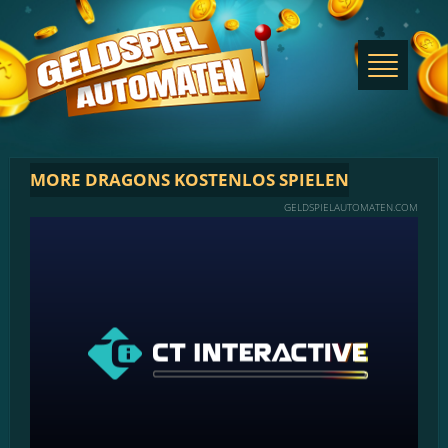
MORE DRAGONS KOSTENLOS SPIELEN
GELDSPIELAUTOMATEN.COM