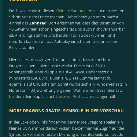
Doch wollen wir in diesem
Geldspielautomaten
nicht den zweiten
Schritt, vor dem Ersten machen. Daher betätigen wir zunächst
einmal das
Zahnrad
. Dort erkennen wir, dass das Maximum von
40 Gewinnlinien schon eingeschaltet und auch nicht veränderbar
ist. Allerdings steht es uns frei den Ton zu deaktivieren. Und
natürlich können wir das Autoplay einschalten und uns einen
Einsatz wählen.
Hier solltest du zwingend darauf achten, dass du bei More
Dragons einen Linieneinsatz wählst. Dieser ist auf 0,01
voreingestellt. Aber du spielst auf
40 Linien
. Daher setzt du
mindestens 0,40 Euro je Spin ein. Diese Summe kannst du
ebenfalls auf 0,10 schalten. Somit würde sich ein Rundeneinsatz in
Höhe von 4,00 je Drehung ergeben. Wähle einen Gesamteinsatz,
bei dem dein Kapital auch bei einer Pechsträhne länger hält.
MORE DRAGONS GRATIS: SYMBOLE IN DER VORSCHAU
In der Ecke oben links finden wir beim More Dragons spielen ein
kleines „i“. Wenn wir darauf klicken, bekommen wir Zugriff auf die
Symbolik. Vor deiner ersten Drehung um echtes Geld, solltest du