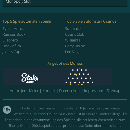
Monopoly Slot
Top 5 Spielautomaten Spiele
Top 5 Spielautomaten Casinos
Eye of Horus
Sunmaker
Ramses Book
CasinoClub
El Torero
WilliamHill
Book of Ra
PartyCasino
Jokers Cap
Leo Vegas
Angebot des Monats
Autor:
Jens Meier
|
Kontakt
|
Datenschutz
|
Impressum
|
Sitemap