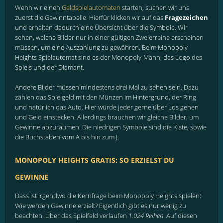
Wenn wir einen
Geldspielautomaten
starten, suchen wir uns
zuerst die Gewinntabelle. Hierfür klicken wir auf das
Fragezeichen
und erhalten dadurch eine Übersicht über die Symbole. Wir
sehen, welche Bilder nur in einer gültigen Zweierreihe erscheinen
müssen, um eine Auszahlung zu gewähren. Beim Monopoly
Heights Spielautomat sind es der Monopoly-Mann, das Logo des
Spiels und der Diamant.
Andere Bilder müssen mindestens drei Mal zu sehen sein. Dazu
zählen das Spielgeld mit den Münzen im Hintergrund, der Ring
und natürlich das Auto. Hier würde jeder gerne über Los gehen
und Geld einstecken. Allerdings brauchen wir gleiche Bilder, um
Gewinne abzuräumen. Die niedrigen Symbole sind die Kiste, sowie
die Buchstaben vom A bis hin zum J.
MONOPOLY HEIGHTS GRATIS: SO ERZIELST DU
GEWINNE
Dass ist irgendwo die Kernfrage beim Monopoly Heights spielen:
Wie werden Gewinne erzielt? Eigentlich gibt es nur wenig zu
beachten. Über das Spielfeld verlaufen
1.024 Reihen
. Auf diesen