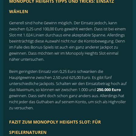
MONOPOLY HEIGHTS TIPPS UND TRICKS: EINSATZ
WÄHLEN
Generell sind hohe Gewinn möglich. Der Einsatz jedoch, kann
zwischen 0,25 und 100,00 Euro gewählt werden. Dass ist bei einem
Slot mit 1.024 Linien durchaus eine akzeptable Spanne. Allerdings
beeinträchtigt diese Auswahl nicht nur die Kontobewegung. Denn
im Falle des Bonus-Spiels ist auch ein ganz anderer Jackpot zu
gewinnen. Dass möchten wir im Monopoly Heights Slot einmal
näher untersuchen.
Beim geringsten Einsatz von 0,25 Euro schwanken die
Hauptgewinne zwischen 2,50 und 625,00 Euro. Es gibt fünf
unterschiedliche Jackpots. Schalten wir den Einsatzbetrag hoch auf
das Maximum, so können wir zwischen 1.000 und
250.000 Euro
gewinnen. Dass sieht doch schon ganz anders aus. Allerdings hat
nicht jeder das Guthaben auf seinem Konto, um sich als Highroller
zu versuchen.
FAZIT ZUM MONOPOLY HEIGHTS SLOT: FÜR
SPIELERNATUREN