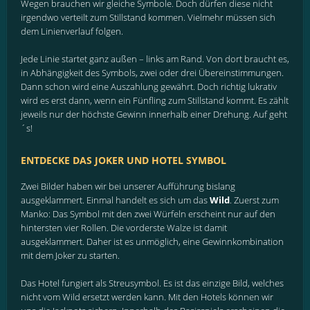
Wegen brauchen wir gleiche Symbole. Doch dürfen diese nicht
irgendwo verteilt zum Stillstand kommen. Vielmehr müssen sich
dem Linienverlauf folgen.
Jede Linie startet ganz außen – links am Rand. Von dort braucht es,
in Abhängigkeit des Symbols, zwei oder drei Übereinstimmungen.
Dann schon wird eine Auszahlung gewährt. Doch richtig lukrativ
wird es erst dann, wenn ein Fünfling zum Stillstand kommt. Es zählt
jeweils nur der höchste Gewinn innerhalb einer Drehung. Auf geht
´s!
ENTDECKE DAS JOKER UND HOTEL SYMBOL
Zwei Bilder haben wir bei unserer Aufführung bislang
ausgeklammert. Einmal handelt es sich um das
Wild
. Zuerst zum
Manko: Das Symbol mit den zwei Würfeln erscheint nur auf den
hintersten vier Rollen. Die vorderste Walze ist damit
ausgeklammert. Daher ist es unmöglich, eine Gewinnkombination
mit dem Joker zu starten.
Das Hotel fungiert als Streusymbol. Es ist das einzige Bild, welches
nicht vom Wild ersetzt werden kann. Mit den Hotels können wir