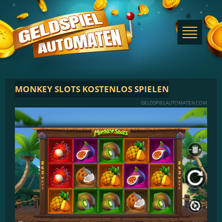
MONKEY SLOTS KOSTENLOS SPIELEN
GELDSPIELAUTOMATEN.COM