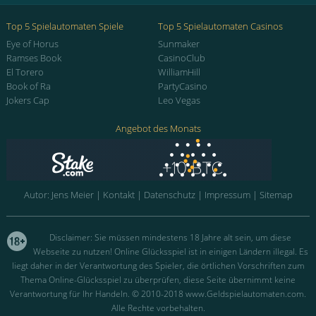
Top 5 Spielautomaten Spiele
Top 5 Spielautomaten Casinos
Eye of Horus
Sunmaker
Ramses Book
CasinoClub
El Torero
WilliamHill
Book of Ra
PartyCasino
Jokers Cap
Leo Vegas
Angebot des Monats
Autor:
Jens Meier
|
Kontakt
|
Datenschutz
|
Impressum
|
Sitemap