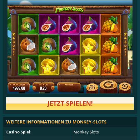
JETZT SPIELEN!
WEITERE INFORMATIONEN ZU MONKEY-SLOTS
Casino Spiel:
Monkey Slots