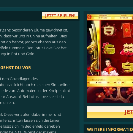
JETZT SPIELEN!
ner ganz besonderen Blume gewidmet ist.
, dass wir uns in China aufhalten. Dies
ration hervor, jedoch ebenso aus den
lfeld tummeln. Der Lotus Love Slot hat
ung in Rot und Gold.
 GEHST DU VOR
it den Grundlagen des
aben vielleicht noch nie einen Slot online
chiede zum Automaten in der Kneipe nicht
hr Auswahl. Bei Lotus Love stellst du
nien ein.
JE
l. Diese verlaufen dabei immer und
nferschritten lassen sich die Linien
nie lässt sich im Bedienfeld daneben
WEITERE INFORMATIO
 endet bei 5,00. Womit der maximal