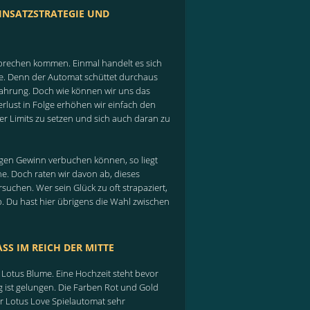
EINSATZSTRATEGIE UND
prechen kommen. Einmal handelt es sich
e. Denn der Automat schüttet durchaus
fahrung. Doch wie können wir uns das
lust in Folge erhöhen wir einfach den
her Limits zu setzen und sich auch daran zu
en Gewinn verbuchen können, so liegt
e. Doch raten wir davon ab, dieses
suchen. Wer sein Glück zu oft strapaziert,
b. Du hast hier übrigens die Wahl zwischen
SS IM REICH DER MITTE
 Lotus Blume. Eine Hochzeit steht bevor
g ist gelungen. Die Farben Rot und Gold
r Lotus Love Spielautomat sehr