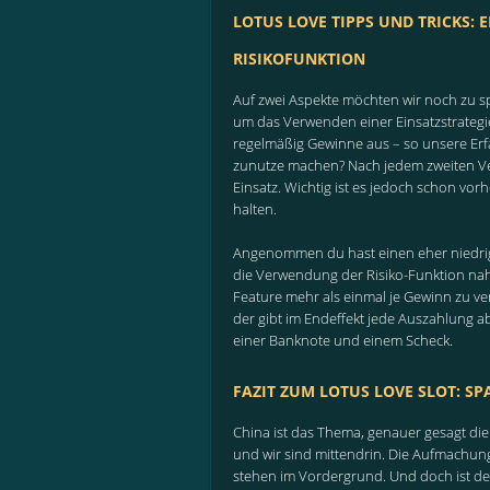
LOTUS LOVE TIPPS UND TRICKS: 
RISIKOFUNKTION
Auf zwei Aspekte möchten wir noch zu s
um das Verwenden einer Einsatzstrategi
regelmäßig Gewinne aus – so unsere Er
zunutze machen? Nach jedem zweiten Ver
Einsatz. Wichtig ist es jedoch schon vor
halten.
Angenommen du hast einen eher niedrig
die Verwendung der Risiko-Funktion nah
Feature mehr als einmal je Gewinn zu ver
der gibt im Endeffekt jede Auszahlung a
einer Banknote und einem Scheck.
FAZIT ZUM LOTUS LOVE SLOT: SPA
China ist das Thema, genauer gesagt die
und wir sind mittendrin. Die Aufmachun
stehen im Vordergrund. Und doch ist de