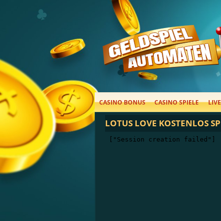
CASINO BONUS
CASINO SPIELE
LIV
LOTUS LOVE KOSTENLOS SP