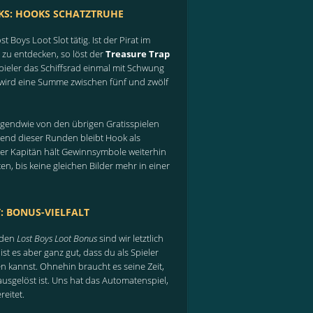
CKS: HOOKS SCHATZTRUHE
t Boys Loot Slot tätig. Ist der Pirat im
 zu entdecken, so löst der
Treasure Trap
pieler das Schiffsrad einmal mit Schwung
wird eine Summe zwischen fünf und zwölf
rgendwie von den übrigen Gratisspielen
end dieser Runden bleibt Hook als
 Der Kapitän hält Gewinnsymbole weiterhin
ten, bis keine gleichen Bilder mehr in einer
: BONUS-VIELFALT
 den
Lost Boys Loot Bonus
sind wir letztlich
t es aber ganz gut, dass du als Spieler
kannst. Ohnehin braucht es seine Zeit,
usgelöst ist. Uns hat das Automatenspiel,
eitet.