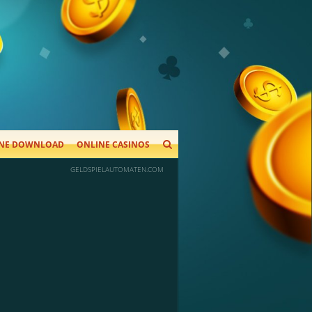
SUCHE:
NE DOWNLOAD
ONLINE CASINOS
GELDSPIELAUTOMATEN.COM