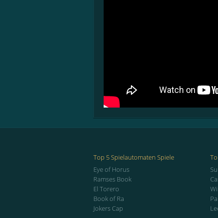
Top 5 Spielautomaten Spiele
To
Eye of Horus
Su
Ramses Book
Ca
El Torero
Wi
Book of Ra
Pa
Jokers Cap
Le