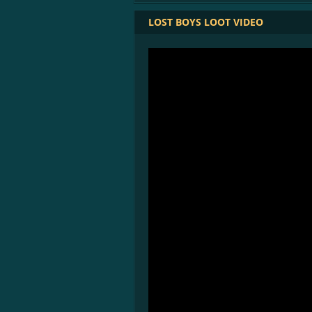
LOST BOYS LOOT VIDEO