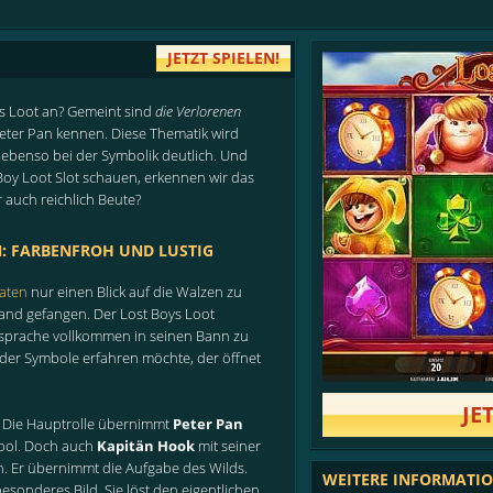
JETZT SPIELEN!
ys Loot an? Gemeint sind
die Verlorenen
Peter Pan kennen. Diese Thematik wird
ebenso bei der Symbolik deutlich. Und
Boy Loot Slot schauen, erkennen wir das
 auch reichlich Beute?
N: FARBENFROH UND LUSTIG
aten
nur einen Blick auf die Walzen zu
land gefangen. Der Lost Boys Loot
dsprache vollkommen in seinen Bann zu
 der Symbole erfahren möchte, der öffnet
JE
. Die Hauptrolle übernimmt
Peter Pan
mbol. Doch auch
Kapitän Hook
mit seiner
n. Er übernimmt die Aufgabe des Wilds.
WEITERE INFORMATIO
besonderes Bild. Sie löst den eigentlichen