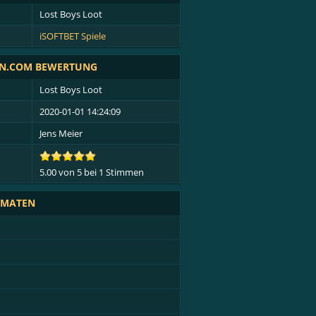
Lost Boys Loot
iSOFTBET Spiele
N.COM
BEWERTUNG
Lost Boys Loot
2020-01-01 14:24:09
Jens Meier
5.00
von
5
bei 1 Stimmen
OMATEN