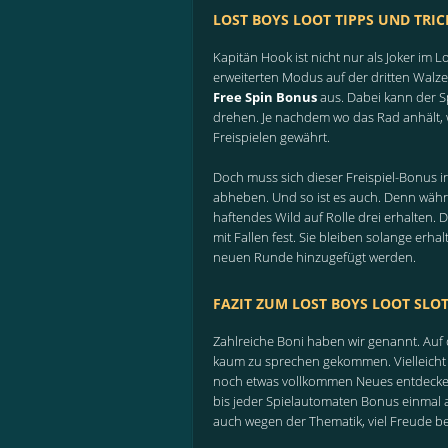
LOST BOYS LOOT TIPPS UND TRI
Kapitän Hook ist nicht nur als Joker im Los
erweiterten Modus auf der dritten Walze
Free Spin Bonus
aus. Dabei kann der S
drehen. Je nachdem wo das Rad anhält, 
Freispielen gewährt.
Doch muss sich dieser Freispiel-Bonus i
abheben. Und so ist es auch. Denn währ
haftendes Wild auf Rolle drei erhalten.
mit Fallen fest. Sie bleiben solange erhal
neuen Runde hinzugefügt werden.
FAZIT ZUM LOST BOYS LOOT SLOT
Zahlreiche Boni haben wir genannt. Auf
kaum zu sprechen gekommen. Vielleicht is
noch etwas vollkommen Neues entdecken 
bis jeder Spielautomaten Bonus einmal a
auch wegen der Thematik, viel Freude ber