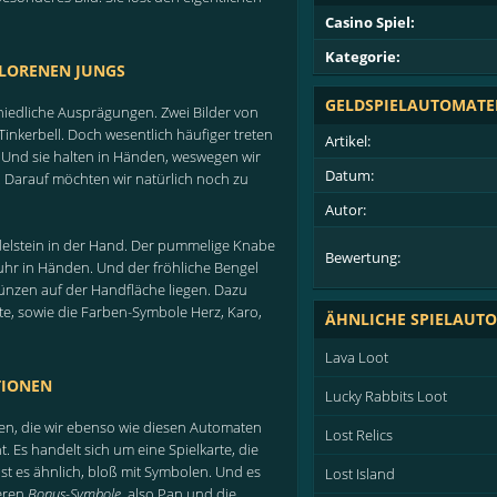
Casino Spiel:
Kategorie:
RLORENEN JUNGS
GELDSPIELAUTOMATE
hiedliche Ausprägungen. Zwei Bilder von
inkerbell. Doch wesentlich häufiger treten
Artikel:
. Und sie halten in Händen, weswegen wir
Datum:
 Darauf möchten wir natürlich noch zu
Autor:
delstein in der Hand. Der pummelige Knabe
Bewertung:
hr in Händen. Und der fröhliche Bengel
ünzen auf der Handfläche liegen. Dazu
e, sowie die Farben-Symbole Herz, Karo,
ÄHNLICHE SPIELAUT
Lava Loot
TIONEN
Lucky Rabbits Loot
len, die wir ebenso wie diesen Automaten
Lost Relics
 Es handelt sich um eine Spielkarte, die
st es ähnlich, bloß mit Symbolen. Und es
Lost Island
eren
Bonus-Symbole
, also Pan und die