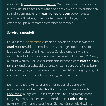
durch die
typischen Kartensymbole
. Wenn drei oder mehr gleich
Bilder von links nach rechts auf einer der Gewinnlinien erscheinen,
so steht dem Spieler
ein warmer Geldregen
bevor. Dieses
affenstarke Spielvergnügen sollten weder Anfänger, noch
erfahrene Spielautomaten-Veteranen verpassen.
So wird´s gespielt
Bei diesem
Automatenspiel
kann der Spieler zunächst zwischen
zwei Modis
wählen. Einmal ist der Dschungel- oder der Stadt-
Modus verfügbar. Am
Erlebnis des Spielautomaten
wird sich
dadurch jedoch nichts ändern. Gespielt wird mit
maximal 20 Linien
,
auf fünf Walzen. Der Spieler kann sich zwischen dem
kostenlosen
Spielen
und der Echtgeld-Variante entscheiden. Der
Einsatz
kann
sehr niedrig angesetzt werden und ist damit für Anfänger geeignet.
Aber auch höhere Einsätze können gewählt werden.
Der musikalische Hintergrund untermauert die generelle
Atmosphäre. Erscheint der
Scatter
drei Mal, so wird eine Art
Bonusspiel
ausgelöst. Dieses trägt den Titel „King Kong Smash“.
Flugzeuge müssen hier zerstört werden, um
Freispiele
zu
gewinnen. Während dieser freien Games können die Gewinne