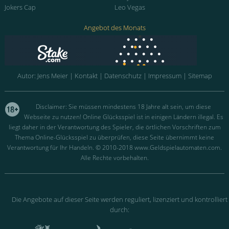
Jokers Cap
Leo Vegas
Angebot des Monats
Autor:
Jens Meier
|
Kontakt
|
Datenschutz
|
Impressum
|
Sitemap
Die Angebote auf dieser Seite werden reguliert, lizenziert und kontrolliert
durch: