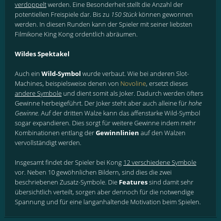
verdoppelt
werden. Eine Besonderheit stellt die Anzahl der
potentiellen Freispiele dar. Bis zu
150 Stück
können gewonnen
werden. In diesen Runden kann der Spieler mit seiner liebsten
Filmikone King Kong ordentlich abräumen.
Wildes Spektakel
Auch ein
Wild-Symbol
wurde verbaut. Wie bei anderen Slot-
Machines, beispielsweise denen von
Novoline
, ersetzt dieses
andere Symbole
und dient somit als Joker. Dadurch werden öfters
Gewinne herbeigeführt. Der Joker steht aber auch alleine für
hohe
Gewinne.
Auf der dritten Walze kann das affenstarke Wild-Symbol
sogar expandieren. Dies sorgt für weitere Gewinne indem mehr
Kombinationen entlang der
Gewinnlinien
auf den Walzen
vervollständigt werden.
Insgesamt findet der Spieler bei Kong
12 verschiedene Symbole
vor. Neben 10 gewöhnlichen Bildern, sind dies die zwei
beschriebenen Zusatz-Symbole. Die
Features
sind damit sehr
übersichtlich verteilt, sorgen aber dennoch für die notwendige
Spannung und für eine langanhaltende Motivation beim Spielen.