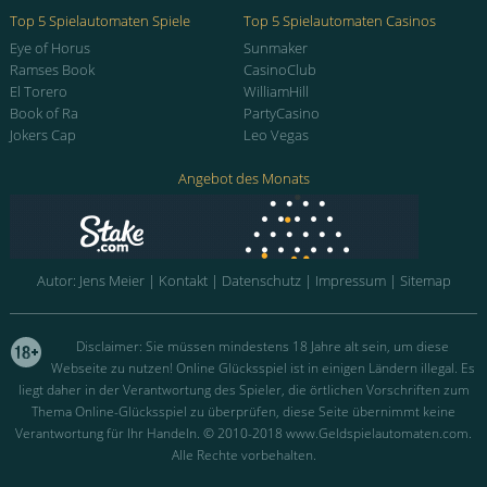
Top 5 Spielautomaten Spiele
Top 5 Spielautomaten Casinos
Eye of Horus
Sunmaker
Ramses Book
CasinoClub
El Torero
WilliamHill
Book of Ra
PartyCasino
Jokers Cap
Leo Vegas
Angebot des Monats
Autor:
Jens Meier
|
Kontakt
|
Datenschutz
|
Impressum
|
Sitemap