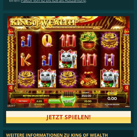
einem
Faktor von x2 bis x28 als Auszahlung
.
JETZT SPIELEN!
WEITERE INFORMATIONEN ZU KING OF WEALTH