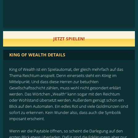
JETZT SPIELEN!
KING OF WEALTH DETAILS
King of Wealth ist ein Spielautomat, der gleich mehrfach auf das
Thema Reichtum anspielt. Denn einerseits steht ein
König
im
Mittelpunkt. Und dass diese Herren zur betuchten
Gesellschaftsschicht zählen, muss wohl nicht gesondert erklärt
werden. Das Wörtchen „Wealth“ kann sogar mit den Reichtum
oder Wohlstand übersetzt werden. Außerdem genügt schon ein
Blick auf den Automaten. Ein edles Rot und viele Goldmünzen sind
sofort zu erkennen. Kein Wunder also, dass auch die Symbolik
imposant erscheint.
Wenn wir die Paytable öffnen, so scheint die Darlegung auf den
ersten Blick etwas überladen. Dafür sind die Erklärungen aber nur