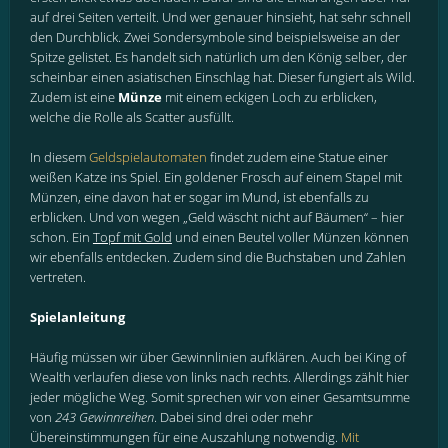
auf drei Seiten verteilt. Und wer genauer hinsieht, hat sehr schnell
den Durchblick. Zwei Sondersymbole sind beispielsweise an der
Spitze gelistet. Es handelt sich natürlich um den König selber, der
scheinbar einen asiatischen Einschlag hat. Dieser fungiert als Wild.
Zudem ist eine
Münze
mit einem eckigen Loch zu erblicken,
welche die Rolle als Scatter ausfüllt.
In diesem
Geldspielautomaten
findet zudem eine Statue einer
weißen Katze ins Spiel. Ein goldener Frosch auf einem Stapel mit
Münzen, eine davon hat er sogar im Mund, ist ebenfalls zu
erblicken. Und von wegen „Geld wäscht nicht auf Bäumen“ – hier
schon. Ein
Topf mit Gold
und einen Beutel voller Münzen können
wir ebenfalls entdecken. Zudem sind die Buchstaben und Zahlen
vertreten.
Spielanleitung
Häufig müssen wir über Gewinnlinien aufklären. Auch bei King of
Wealth verlaufen diese von links nach rechts. Allerdings zählt hier
jeder mögliche Weg. Somit sprechen wir von einer Gesamtsumme
von
243 Gewinnreihen
. Dabei sind drei oder mehr
Übereinstimmungen für eine Auszahlung notwendig.
Mit