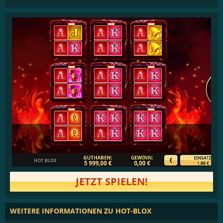
JETZT SPIELEN!
WEITERE INFORMATIONEN ZU HOT-BLOX