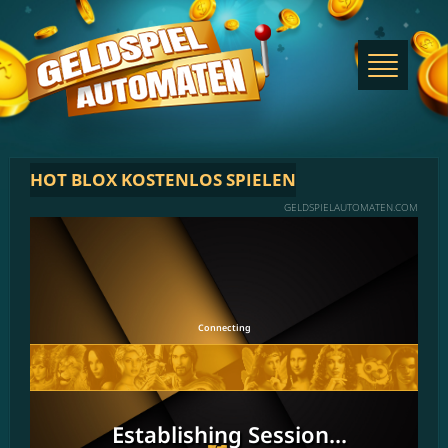
HOT BLOX KOSTENLOS SPIELEN
GELDSPIELAUTOMATEN.COM