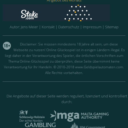
Angebot des Monats
Autor:
Jens Meier
|
Kontakt
|
Datenschutz
|
Impressum
|
Sitemap
Die Angebote auf dieser Seite werden reguliert, lizenziert und kontrolliert
durch: