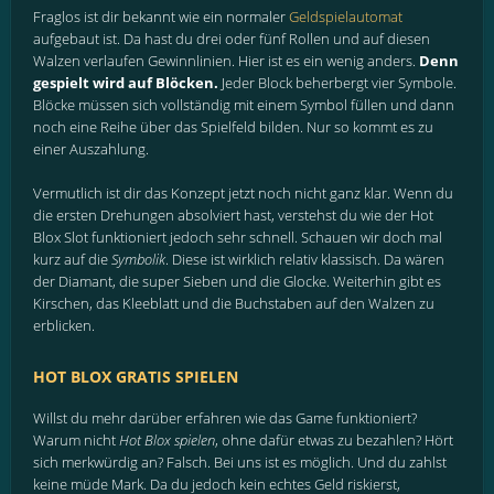
Fraglos ist dir bekannt wie ein normaler
Geldspielautomat
aufgebaut ist. Da hast du drei oder fünf Rollen und auf diesen
Walzen verlaufen Gewinnlinien. Hier ist es ein wenig anders.
Denn
gespielt wird auf Blöcken.
Jeder Block beherbergt vier Symbole.
Blöcke müssen sich vollständig mit einem Symbol füllen und dann
noch eine Reihe über das Spielfeld bilden. Nur so kommt es zu
einer Auszahlung.
Vermutlich ist dir das Konzept jetzt noch nicht ganz klar. Wenn du
die ersten Drehungen absolviert hast, verstehst du wie der Hot
Blox Slot funktioniert jedoch sehr schnell. Schauen wir doch mal
kurz auf die
Symbolik
. Diese ist wirklich relativ klassisch. Da wären
der Diamant, die super Sieben und die Glocke. Weiterhin gibt es
Kirschen, das Kleeblatt und die Buchstaben auf den Walzen zu
erblicken.
HOT BLOX GRATIS SPIELEN
Willst du mehr darüber erfahren wie das Game funktioniert?
Warum nicht
Hot Blox spielen
, ohne dafür etwas zu bezahlen? Hört
sich merkwürdig an? Falsch. Bei uns ist es möglich. Und du zahlst
keine müde Mark. Da du jedoch kein echtes Geld riskierst,