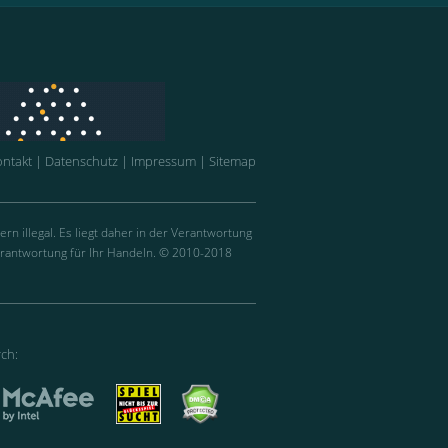
ntakt
|
Datenschutz
|
Impressum
|
Sitemap
rch: