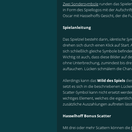
Zwei Sondersymbole
runden das Spielerl
in Form des Spiellogos mit der Aufschrif
Oscar mit Hasselhoffs Gesicht, der die 
Spielanleitung
Das Spielziel besteht darin,
identische Sy
drehen sich durch einen Klick auf Start.
sich schließlich gleiche Symbole befind
Wichtig ist auch, dass diese Bilder auf 
ohne Unterbrechung, zumindest bis drei
auftauchen. Lücken schmälern die Chan
Allerdings kann das
Wild des Spiels
dies
setzt es sich in die beschriebenen Lücke
Scatter-Symbol kann nicht ersetzt werden
wichtiges Element, welches die eigentl
zusätzliche Auszahlungen auftreten lässt
Hasselhoff Bonus Scatter
Mit drei oder mehr Scattern können die