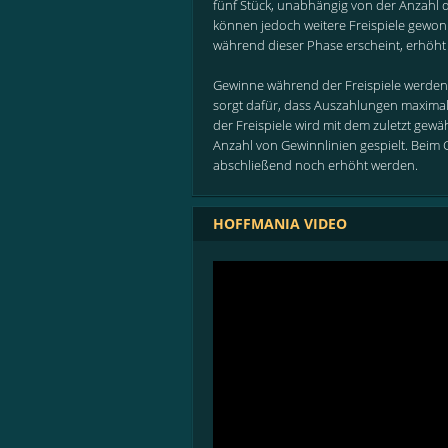
fünf Stück, unabhängig von der Anzahl
können jedoch weitere Freispiele gewon
während dieser Phase erscheint, erhöht 
Gewinne während der Freispiele werden z
sorgt dafür, dass Auszahlungen maximal 
der Freispiele wird mit dem zuletzt gewäh
Anzahl von Gewinnlinien gespielt. Bei
abschließend noch erhöht werden.
HOFFMANIA VIDEO