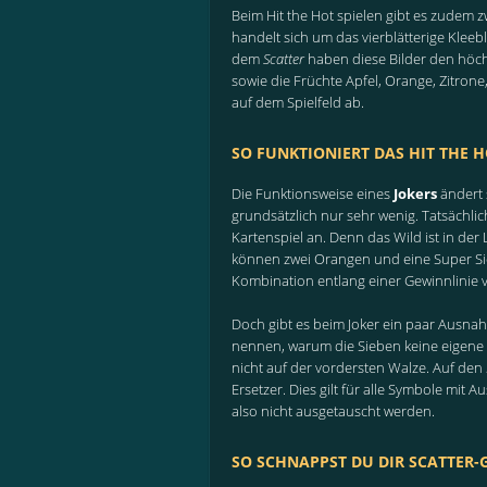
Beim Hit the Hot spielen gibt es zudem 
handelt sich um das vierblätterige Klee
dem
Scatter
haben diese Bilder den höch
sowie die Früchte Apfel, Orange, Zitron
auf dem Spielfeld ab.
SO FUNKTIONIERT DAS HIT THE 
Die Funktionsweise eines
Jokers
ändert 
grundsätzlich nur sehr wenig. Tatsächlic
Kartenspiel an. Denn das Wild ist in de
können zwei Orangen und eine Super Sieb
Kombination entlang einer Gewinnlinie v
Doch gibt es beim Joker ein paar Ausnah
nennen, warum die Sieben keine eigene W
nicht auf der vordersten Walze. Auf den
Ersetzer. Dies gilt für alle Symbole mit 
also nicht ausgetauscht werden.
SO SCHNAPPST DU DIR SCATTER