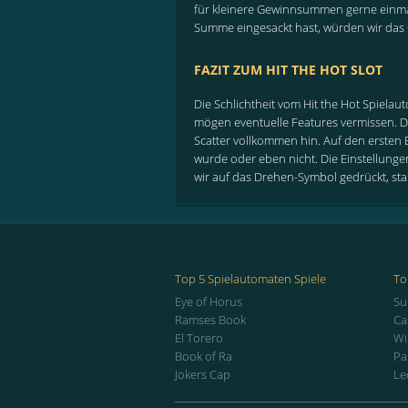
für kleinere Gewinnsummen gerne einm
Summe eingesackt hast, würden wir das 
FAZIT ZUM HIT THE HOT SLOT
Die Schlichtheit vom Hit the Hot Spielaut
mögen eventuelle Features vermissen. 
Scatter vollkommen hin. Auf den ersten B
wurde oder eben nicht. Die Einstellung
wir auf das Drehen-Symbol gedrückt, st
Top 5 Spielautomaten Spiele
To
Eye of Horus
Su
Ramses Book
Ca
El Torero
Wi
Book of Ra
Pa
Jokers Cap
Le