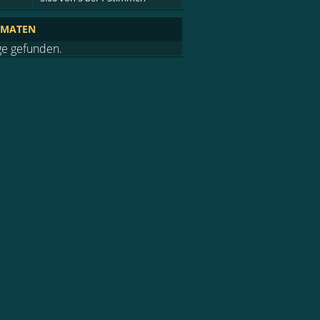
OMATEN
ge gefunden.