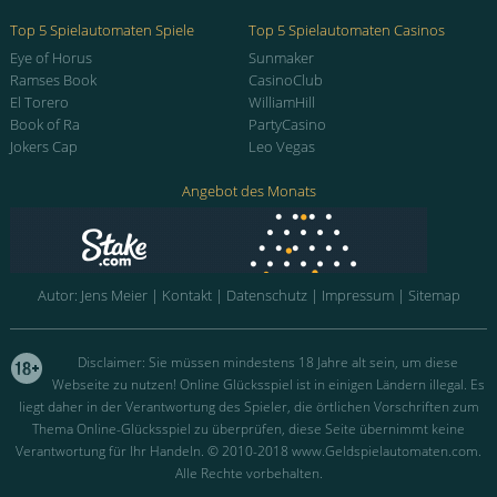
Top 5 Spielautomaten Spiele
Top 5 Spielautomaten Casinos
Eye of Horus
Sunmaker
Ramses Book
CasinoClub
El Torero
WilliamHill
Book of Ra
PartyCasino
Jokers Cap
Leo Vegas
Angebot des Monats
Autor:
Jens Meier
|
Kontakt
|
Datenschutz
|
Impressum
|
Sitemap