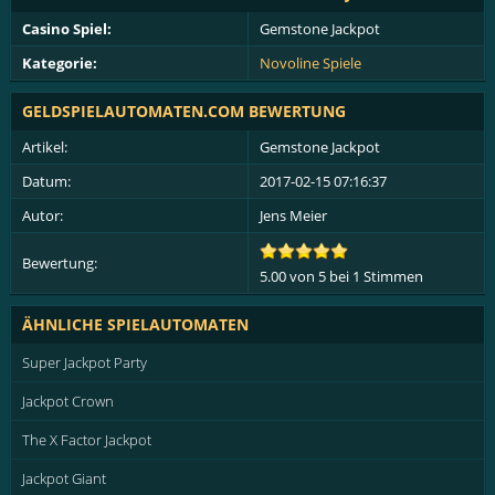
Casino Spiel:
Gemstone Jackpot
Kategorie:
Novoline Spiele
GELDSPIELAUTOMATEN.COM
BEWERTUNG
Artikel:
Gemstone Jackpot
Datum:
2017-02-15 07:16:37
Autor:
Jens Meier
Bewertung:
5.00
von
5
bei 1 Stimmen
ÄHNLICHE SPIELAUTOMATEN
Super Jackpot Party
Jackpot Crown
The X Factor Jackpot
Jackpot Giant