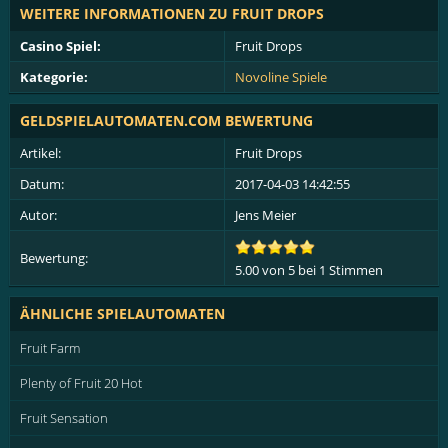
WEITERE INFORMATIONEN ZU FRUIT DROPS
Casino Spiel:
Fruit Drops
Kategorie:
Novoline Spiele
GELDSPIELAUTOMATEN.COM
BEWERTUNG
Artikel:
Fruit Drops
Datum:
2017-04-03 14:42:55
Autor:
Jens Meier
Bewertung:
5.00
von
5
bei 1 Stimmen
ÄHNLICHE SPIELAUTOMATEN
Fruit Farm
Plenty of Fruit 20 Hot
Fruit Sensation