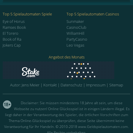
Top 5 Spielautomaten Spiele
Top 5 Spielautomaten Casinos
Eye of Horus
Sunmaker
Ramses Book
CasinoClub
El Torero
WilliamHill
Book of Ra
PartyCasino
Jokers Cap
Leo Vegas
Angebot des Monats
Autor:
Jens Meier
|
Kontakt
|
Datenschutz
|
Impressum
|
Sitemap