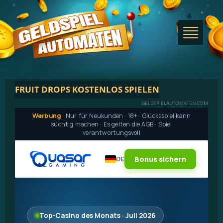
FRUIT DROPS KOSTENLOS SPIELEN
GELDSPIELAUTOMATEN.COM