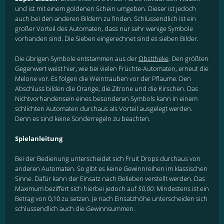
und ist mit einem goldenen Schein umgeben. Dieser ist jedoch
auch bei den anderen Bildern zu finden. Schlussendlich ist ein
großer Vorteil des Automaten, dass nur sehr wenige Symbole
vorhanden sind. Die Sieben eingerechnet sind es sieben Bilder.
Die übrigen Symbole entstammen aus der
Obsttheke
. Den größten
Gegenwert weist hier, wie bei vielen Früchte-Automaten, erneut die
Melone vor. Es folgen die Weintrauben vor der Pflaume. Den
Abschluss bilden die Orange, die Zitrone und die Kirschen. Das
Nichtvorhandensein eines besonderen Symbols kann in einem
schlichten Automaten durchaus als Vorteil ausgelegt werden.
Denn es sind keine Sonderregeln zu beachten.
Spielanleitung
Bei der Bedienung unterscheidet sich Fruit Drops durchaus von
anderen Automaten. So gibt es keine Gewinnreihen im klassischen
Sinne. Dafür kann der Einsatz nach Belieben verstellt werden. Das
Maximum beziffert sich hierbei jedoch auf
50,00
. Mindestens ist ein
Betrag von 0,10 zu setzen. Je nach Einsatzhöhe unterscheiden sich
schlussendlich auch die Gewinnsummen.