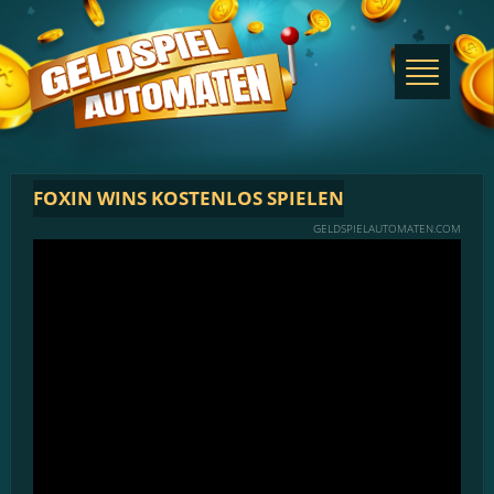
FOXIN WINS KOSTENLOS SPIELEN
GELDSPIELAUTOMATEN.COM