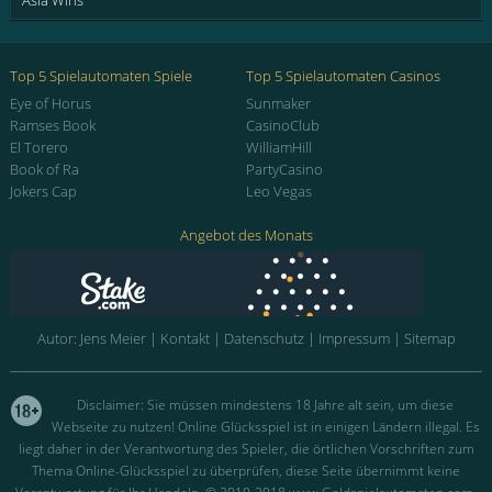
Asia Wins
Top 5 Spielautomaten Spiele
Top 5 Spielautomaten Casinos
Eye of Horus
Sunmaker
Ramses Book
CasinoClub
El Torero
WilliamHill
Book of Ra
PartyCasino
Jokers Cap
Leo Vegas
Angebot des Monats
Autor:
Jens Meier
|
Kontakt
|
Datenschutz
|
Impressum
|
Sitemap