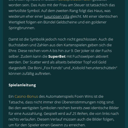
worden sein. Das Auto mit der Frau am Steuer ist tatsächlich das
wertvollste Symbol. Auf dem zweiten Rang folgt das Haus, was
wiederum eher einer
luxuriösen Villa
gleicht. Mit einer identischen
Wertigkeit folgen ein Bündel Geldscheine und ein goldener
Springbrunnen.
Damit ist die Symbolik jedoch noch nicht geschlossen. Auch die
Buchstaben und Zahlen aus den Kartenspielen geben sich die
Ehre. Diese reichen vom A bis hin zur 9. Der Joker ist der Fuchs
selber. Zudem kann die
SuperBet
mit Fuchswelpen aktiviert
werden. Der Scatter wird als allseits beliebter Topf voll Gold
dargestellt. Die Boni „Fox Fonds“ und „Kobold herunterschütteln“
können zufällig auftreten.
Spielanleitung
Ein
Casino-Bonus
des Automatenspiels Foxin Wins ist die
Tatsache, dass nicht immer drei Übereinstimmungen nötig sind.
Bei den wertigsten Symbolen reichen bereits zwei identische Bilder
für eine Auszahlung. Gespielt wird auf
25 Reihen
, die von links nach
rechts verlaufen. Diesem Verlauf müssen auch die Bilder folgen,
um für den Spieler einen Gewinn zu erreichen.