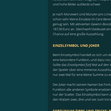
und hohe Bilder aufdeckt schwer.
Je nach Münzwert und Münzen pro Linie,
schon sehr kleine Einsätze im Cent-Berei
genug sein. Mit aktivierten Gewinn-Boost
187,50 Euro an. Gleichwohl bedeutet ein
Chance auf eine große Auszahlung.
EINZELSYMBOL UND JOKER
Beim Einzelsymbol handelt es sich um de
eine besondere Funktion, und dazu noc
Sollte das
Einzelsymbol fünf Mal
auf den 
der Spieler über eine immense Auszahlu
nur zwei Mal für eine kleine Summe zu e
Der Joker macht seinem Namen bei Fortun
Funktion alle anderen Symbole ersetze
nur der Scatter. Das Einzelsymbol kann 
den Walzen zwei, drei und vier zum Vor
FORTUNIUM TIPPS UND TRICKS: P