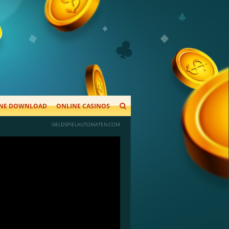
SUCHE:
NE DOWNLOAD
ONLINE CASINOS
GELDSPIELAUTOMATEN.COM