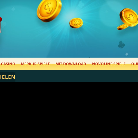
E CASINO
MERKUR SPIELE
MIT DOWNLOAD
NOVOLINE SPIELE
OH
IELEN
SUCHE: