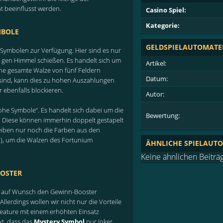
t beeinflusst werden.
Casino Spiel:
Kategorie:
BOLE
GELDSPIELAUTOMATE
 Symbolen zur Verfügung. Hier sind es nur
 gen Himmel schießen. Es handelt sich um
Artikel:
ine gesamte Walze von fünf Feldern
Datum:
 sind, kann dies zu hohen Auszahlungen
 ebenfalls blockieren.
Autor:
ohe Symbole“. Es handelt sich dabei um die
Bewertung:
fe. Diese können immerhin doppelt gestapelt
eiben nur noch die Farben aus den
o), um die Walzen des Fortunium
ÄHNLICHE SPIELAUT
Keine ähnlichen Beiträ
OOSTER
r auf Wunsch den Gewinn-Booster
 Allerdings wollen wir nicht nur die Vorteile
Feature mit einem erhöhten Einsatz
t, dass das
Mystery Symbol
nur Joker