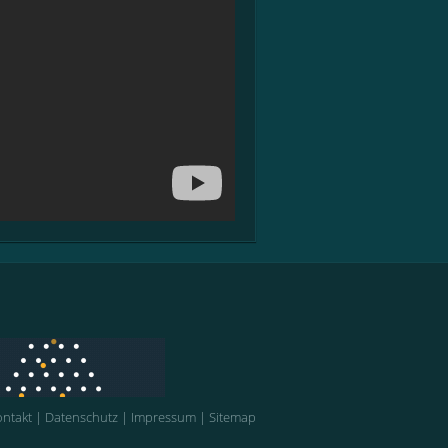
ntakt
|
Datenschutz
|
Impressum
|
Sitemap