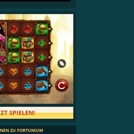
TZT SPIELEN!
ONEN ZU FORTUNIUM