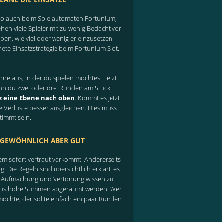
o auch beim Spielautomaten Fortunium,
ehen viele Spieler mit zu wenig Bedacht vor.
en, wie viel oder wenig er einzusetzen
nete Einsatzstrategie beim Fortunium Slot.
ne aus, in der du spielen möchtest. Jetzt
nn du zwei oder drei Runden am Stück
z eine Ebene nach oben
. Kommt es jetzt
e Verluste besser ausgleichen. Dies muss
timmt sein.
NGEWÖHNLICH ABER GUT
nem sofort vertraut vorkommt. Andererseits
. Die Regeln sind übersichtlich erklärt, es
e Aufmachung und Vertonung wissen zu
chaus hohe Summen abgeräumt werden. Wer
möchte, der sollte einfach ein paar Runden