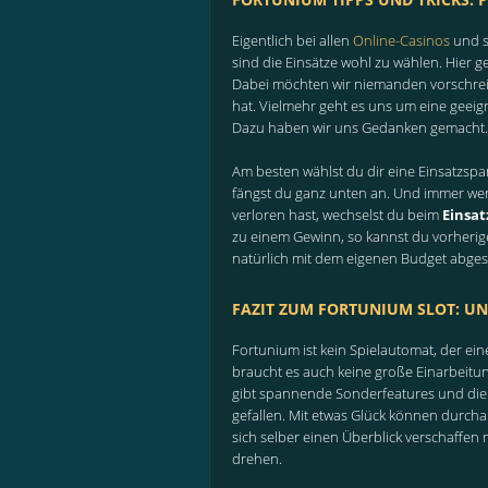
Eigentlich bei allen
Online-Casinos
und s
sind die Einsätze wohl zu wählen. Hier g
Dabei möchten wir niemanden vorschreib
hat. Vielmehr geht es uns um eine geeig
Dazu haben wir uns Gedanken gemacht.
Am besten wählst du dir eine Einsatzspan
fängst du ganz unten an. Und immer we
verloren hast, wechselst du beim
Einsat
zu einem Gewinn, so kannst du vorherig
natürlich mit dem eigenen Budget abges
FAZIT ZUM FORTUNIUM SLOT: U
Fortunium ist kein Spielautomat, der ei
braucht es auch keine große Einarbeitung
gibt spannende Sonderfeatures und di
gefallen. Mit etwas Glück können dur
sich selber einen Überblick verschaffen 
drehen.