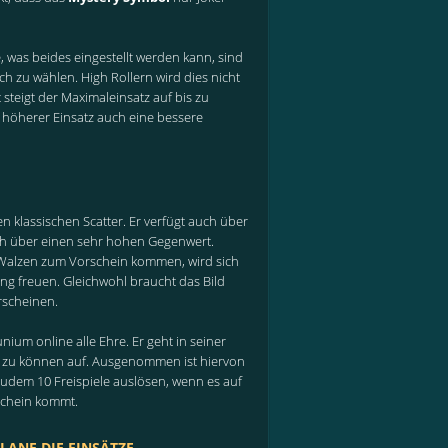
 was beides eingestellt werden kann, sind
ch zu wählen. High Rollern wird dies nicht
 steigt der Maximaleinsatz auf bis zu
 höherer Einsatz auch eine bessere
n klassischen Scatter. Er verfügt auch über
h über einen sehr hohen Gegenwert.
Walzen zum Vorschein kommen, wird sich
ng freuen. Gleichwohl braucht das Bild
rscheinen.
ium online alle Ehre. Er geht in seiner
n zu können auf. Ausgenommen ist hiervon
zudem 10 Freispiele auslösen, wenn es auf
schein kommt.
LANE DIE EINSÄTZE