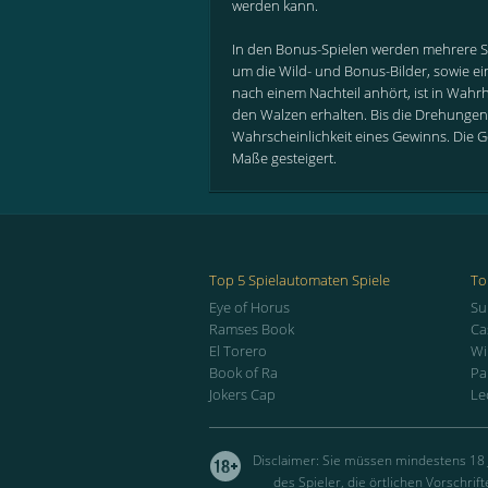
werden kann.
In den Bonus-Spielen werden mehrere Sy
um die Wild- und Bonus-Bilder, sowie ei
nach einem Nachteil anhört, ist in Wahrhe
den Walzen erhalten. Bis die Drehungen 
Wahrscheinlichkeit eines Gewinns. Die 
Maße gesteigert.
Top 5 Spielautomaten Spiele
To
Eye of Horus
Su
Ramses Book
Ca
El Torero
Wi
Book of Ra
Pa
Jokers Cap
Le