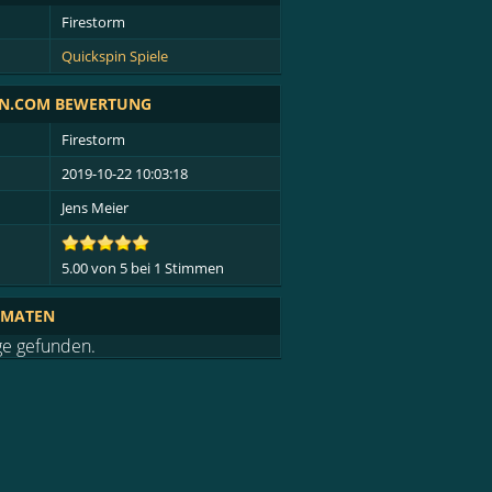
Firestorm
Quickspin Spiele
N.COM
BEWERTUNG
Firestorm
2019-10-22 10:03:18
Jens Meier
5.00
von
5
bei 1 Stimmen
OMATEN
ge gefunden.