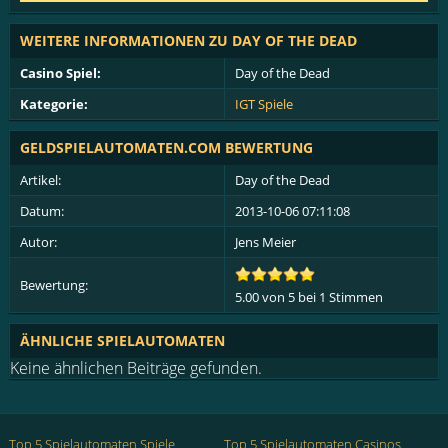
WEITERE INFORMATIONEN ZU DAY OF THE DEAD
Casino Spiel:
Day of the Dead
Kategorie:
IGT Spiele
GELDSPIELAUTOMATEN.COM
BEWERTUNG
Artikel:
Day of the Dead
Datum:
2013-10-06 07:11:08
Autor:
Jens Meier
Bewertung:
5.00
von
5
bei 1 Stimmen
ÄHNLICHE SPIELAUTOMATEN
Keine ähnlichen Beiträge gefunden.
Top 5 Spielautomaten Spiele
Top 5 Spielautomaten Casinos