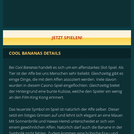
JETZT SPIELEN!
COOL BANANAS DETAILS
Bei
Cool Bananas
handelt es sich um ein affenstarkes Slot-Spiel. Als
Tier ist der Affe bei uns Menschen sehr beliebt. Gleichzeitig gibt es
einige Dinge, die mit dem Affen assoziiert werden. Viele davon
wurden in diesem Casino-Spiel eingeflochten. Gleichzeitig bietet
der Hintergrund eine bunte Kulisse, welche den Spieler ein wenig
an den Film King Kong erinnert.
Das teuerste Symbol im Spiel ist natürlich der Affe selber. Dieser
setzt ein listiges Grinsen auf und lehnt sich elegant an eine Mauer.
Mit Sonnenbrille und Hawaii-Hemd unterscheidet er sich von
einem gewöhnlichen Affen. Natürlich darf auch die Banane in der
Symbolik nicht fehlen. Zudem kommen eine hübsche Frau und