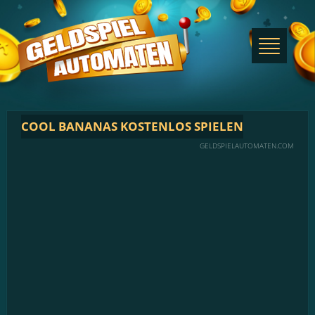
COOL BANANAS KOSTENLOS SPIELEN
GELDSPIELAUTOMATEN.COM