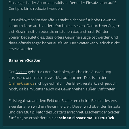
Einsteiger ist der Automat praktisch. Denn der Einsatz kann auf 5
Cent pro Linie reduziert werden.
Das
Wild-Symbol
ist der Affe. Er steht nicht nur für hohe Gewinne,
sondern kann auch andere Symbole ersetzen. Dadurch verlängern
sich Gewinnreihen oder sie entstehen dadurch erst. Für den
Spieler bedeutet dies, dass öfters Gewinne ausgelöst werden und
diese oftmals sogar höher ausfallen. Der Scatter kann jedoch nicht
ersetzt werden.
Bananen-Scatter
Der
Scatter
gehört zu den Symbolen, welche eine Auszahlung
auslösen, wenn sie nur zwei Mal auftauchen. Dies ist in den
Online-Casinos
nicht gewöhnlich. Der Effekt verstärkt sich jedoch
noch, da beim Scatter auch die Gewinnreihen außer Kraft treten.
Es ist egal, wo auf dem Feld der Scatter erscheint. Bei mindestens
zwei Bananen wird ein Gewinn erzielt. Dieser wird über den Einsatz
und den Multiplikator des Scatters errechnet. Erscheint der Scatter
fünf Mal, so erhält der Spieler
seinen Einsatz mal 100 zurück
.