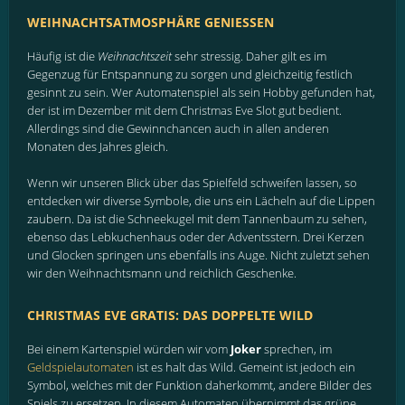
WEIHNACHTSATMOSPHÄRE GENIESSEN
Häufig ist die
Weihnachtszeit
sehr stressig. Daher gilt es im
Gegenzug für Entspannung zu sorgen und gleichzeitig festlich
gesinnt zu sein. Wer Automatenspiel als sein Hobby gefunden hat,
der ist im Dezember mit dem Christmas Eve Slot gut bedient.
Allerdings sind die Gewinnchancen auch in allen anderen
Monaten des Jahres gleich.
Wenn wir unseren Blick über das Spielfeld schweifen lassen, so
entdecken wir diverse Symbole, die uns ein Lächeln auf die Lippen
zaubern. Da ist die Schneekugel mit dem Tannenbaum zu sehen,
ebenso das Lebkuchenhaus oder der Adventsstern. Drei Kerzen
und Glocken springen uns ebenfalls ins Auge. Nicht zuletzt sehen
wir den Weihnachtsmann und reichlich Geschenke.
CHRISTMAS EVE GRATIS: DAS DOPPELTE WILD
Bei einem Kartenspiel würden wir vom
Joker
sprechen, im
Geldspielautomaten
ist es halt das Wild. Gemeint ist jedoch ein
Symbol, welches mit der Funktion daherkommt, andere Bilder des
Spiels zu ersetzen. In diesem Automaten übernimmt das grüne