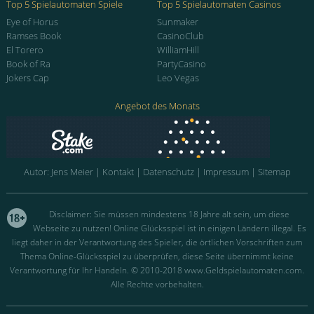
Top 5 Spielautomaten Spiele
Top 5 Spielautomaten Casinos
Eye of Horus
Sunmaker
Ramses Book
CasinoClub
El Torero
WilliamHill
Book of Ra
PartyCasino
Jokers Cap
Leo Vegas
Angebot des Monats
Autor:
Jens Meier
|
Kontakt
|
Datenschutz
|
Impressum
|
Sitemap