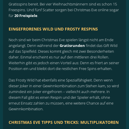
Gratisspins bereit. Bei vier Weihnachtsmännern sind es schon 15
Freespins. Und fünf Scatter sorgen bei Christmas Eve online sogar
für
20 Freispiele
.
EINGEFRORENES WILD UND FROSTY RESPINS
Noch sind wir beim Christmas Eve spielen längst nicht am Ende
angelangt. Denn während der
Gratisrunden
findet das Gift Wild
auf das Spielfeld. Dieses kommt gleich mit zwei Besonderheiten
daher. Einmal erscheint es nur auf den mittleren drei Rollen.
Weiterhin gibt es jedoch einen Vorteil aus: Denn es friert an seiner
Position ein und bleibt dort die restlichen Free Spins erhalten.
Das Frosty Wild hat ebenfalls eine Spezialfähigkeit. Denn wenn
dieser Joker in einer Gewinnkombination zum Stehen kam, so wird
zumindest ein Joker eingefroren – vielleicht auch mehrere. In
diesem Fall gibt es einen Respin und der Spieler erhält, ohne
erneut Einsatz zahlen zu müssen, eine weitere Chance auf eine
Gewinnkombination.
CHRISTMAS EVE TIPPS UND TRICKS: MULTIPLIKATOREN