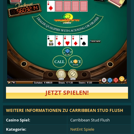
JETZT SPIELEN!
WEITERE INFORMATIONEN ZU CARRIBBEAN STUD FLUSH
Casino Spiel:
Carribbean Stud Flush
Kategorie:
NetEnt Spiele