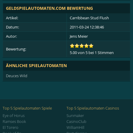
GELDSPIELAUTOMATEN.COM
BEWERTUNG
Artikel:
Carribbean Stud Flush
Datum:
2011-03-24 12:38:46
Autor:
Jens Meier
Bewertung:
5.00
von
5
bei 1 Stimmen
ÄHNLICHE SPIELAUTOMATEN
Deuces Wild
Top 5 Spielautomaten Spiele
Top 5 Spielautomaten Casinos
Eye of Horus
Sunmaker
Ramses Book
CasinoClub
El Torero
WilliamHill