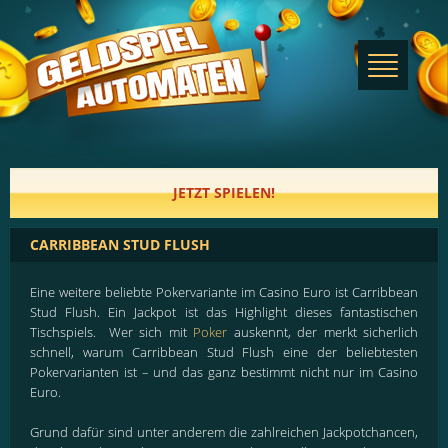
JETZT SPIELEN!
CARRIBBEAN STUD FLUSH
Eine weitere beliebte Pokervariante im Casino Euro ist Carribbean
Stud Flush. Ein Jackpot ist das Highlight dieses fantastischen
Tischspiels. Wer sich mit
Poker
auskennt, der merkt sicherlich
schnell, warum Carribbean Stud Flush eine der beliebtesten
Pokervarianten ist – und das ganz bestimmt nicht nur im Casino
Euro.
Grund dafür sind unter anderem die zahlreichen Jackpotchancen,