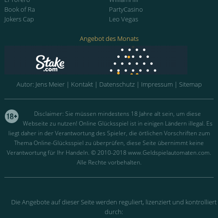
Book of Ra
PartyCasino
Jokers Cap
Leo Vegas
Angebot des Monats
Autor:
Jens Meier
|
Kontakt
|
Datenschutz
|
Impressum
|
Sitemap
Die Angebote auf dieser Seite werden reguliert, lizenziert und kontrolliert
durch: