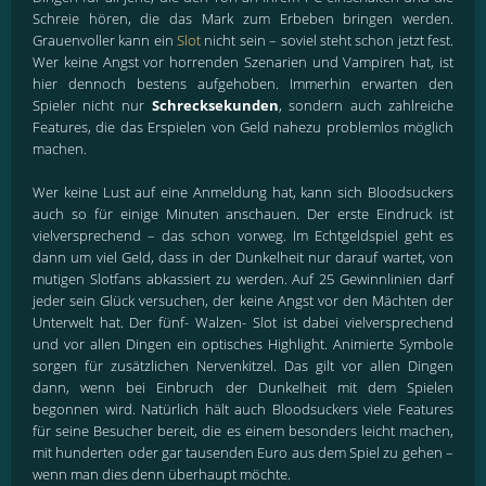
Schreie hören, die das Mark zum Erbeben bringen werden.
Grauenvoller kann ein
Slot
nicht sein – soviel steht schon jetzt fest.
Wer keine Angst vor horrenden Szenarien und Vampiren hat, ist
hier dennoch bestens aufgehoben. Immerhin erwarten den
Spieler nicht nur
Schrecksekunden
, sondern auch zahlreiche
Features, die das Erspielen von Geld nahezu problemlos möglich
machen.
Wer keine Lust auf eine Anmeldung hat, kann sich Bloodsuckers
auch so für einige Minuten anschauen. Der erste Eindruck ist
vielversprechend – das schon vorweg. Im Echtgeldspiel geht es
dann um viel Geld, dass in der Dunkelheit nur darauf wartet, von
mutigen Slotfans abkassiert zu werden. Auf 25 Gewinnlinien darf
jeder sein Glück versuchen, der keine Angst vor den Mächten der
Unterwelt hat. Der fünf- Walzen- Slot ist dabei vielversprechend
und vor allen Dingen ein optisches Highlight. Animierte Symbole
sorgen für zusätzlichen Nervenkitzel. Das gilt vor allen Dingen
dann, wenn bei Einbruch der Dunkelheit mit dem Spielen
begonnen wird. Natürlich hält auch Bloodsuckers viele Features
für seine Besucher bereit, die es einem besonders leicht machen,
mit hunderten oder gar tausenden Euro aus dem Spiel zu gehen –
wenn man dies denn überhaupt möchte.