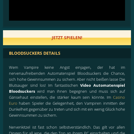
JETZT SPIELEN!
BLOODSUCKERS DETAILS
Wem Vampire keine Angst einjagen, der hat im
nervenaufreibenden Automatenspiel Bloodsuckers die Chance,
sich hohe Gewinnsummen zu sichern. Aber nicht beißen lasse Die
Blutsauger sind los! Im fantastischen
Video Automatenspiel
Bloodsuckers
wird man ihnen begegnen und muss sich auf
Gänsehaut einstellen, die stärker kaum sein könnte. Im
Casino
Euro
haben Spieler die Gelegenheit, den Vampiren inmitten der
Dunkelheit gegenüber zu treten und sich mit ein wenig Glück hohe
Gewinnsummen zu sichern.
Nervenkitzel ist fast schon selbstverständlich. Das gilt vor allen
Dingen für all jene, die den Ton an ihrem PC einschalten und die