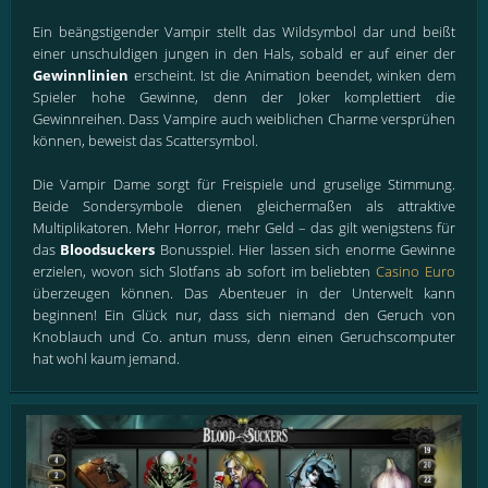
Ein beängstigender Vampir stellt das Wildsymbol dar und beißt
einer unschuldigen jungen in den Hals, sobald er auf einer der
Gewinnlinien
erscheint. Ist die Animation beendet, winken dem
Spieler hohe Gewinne, denn der Joker komplettiert die
Gewinnreihen. Dass Vampire auch weiblichen Charme versprühen
können, beweist das Scattersymbol.
Die Vampir Dame sorgt für Freispiele und gruselige Stimmung.
Beide Sondersymbole dienen gleichermaßen als attraktive
Multiplikatoren. Mehr Horror, mehr Geld – das gilt wenigstens für
das
Bloodsuckers
Bonusspiel. Hier lassen sich enorme Gewinne
erzielen, wovon sich Slotfans ab sofort im beliebten
Casino Euro
überzeugen können. Das Abenteuer in der Unterwelt kann
beginnen! Ein Glück nur, dass sich niemand den Geruch von
Knoblauch und Co. antun muss, denn einen Geruchscomputer
hat wohl kaum jemand.