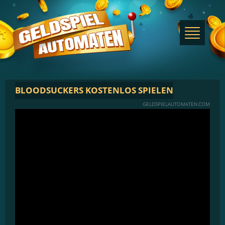
BLOODSUCKERS KOSTENLOS SPIELEN
GELDSPIELAUTOMATEN.COM