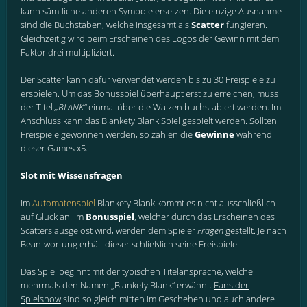
kann sämtliche anderen Symbole ersetzen. Die einzige Ausnahme
sind die Buchstaben, welche insgesamt als
Scatter
fungieren.
Gleichzeitig wird beim Erscheinen des Logos der Gewinn mit dem
Faktor drei multipliziert.
Der Scatter kann dafür verwendet werden bis zu
30 Freispiele
zu
erspielen. Um das Bonusspiel überhaupt erst zu erreichen, muss
der Titel
„BLANK“
einmal über die Walzen buchstabiert werden. Im
Anschluss kann das Blankety Blank Spiel gespielt werden. Sollten
Freispiele gewonnen werden, so zählen die
Gewinne
während
dieser Games x5.
Slot mit Wissensfragen
Im
Automatenspiel
Blankety Blank kommt es nicht ausschließlich
auf Glück an. Im
Bonusspiel
, welcher durch das Erscheinen des
Scatters ausgelöst wird, werden dem Spieler
Fragen
gestellt. Je nach
Beantwortung erhält dieser schließlich seine Freispiele.
Das Spiel beginnt mit der typischen Titelansprache, welche
mehrmals den Namen „Blankety Blank“ erwähnt.
Fans der
Spielshow
sind so gleich mitten im Geschehen und auch andere