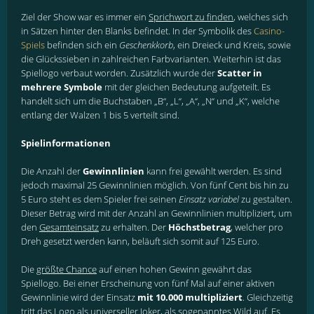
Ziel der Show war es immer ein
Sprichwort zu finden
, welches sich
in Sätzen hinter den Blanks befindet. In der Symbolik des
Casino-
Spiels
befinden sich ein
Geschenkkorb
, ein Dreieck und Kreis, sowie
die Glückssieben in zahlreichen Farbvarianten. Weiterhin ist das
Spiellogo verbaut worden. Zusätzlich wurde der
Scatter in
mehrere Symbole
mit der gleichen Bedeutung aufgeteilt. Es
handelt sich um die Buchstaben „B“, „L“, „A“, „N“ und „K“, welche
entlang der Walzen 1 bis 5 verteilt sind.
Spielinformationen
Die Anzahl der
Gewinnlinien
kann frei gewählt werden. Es sind
jedoch maximal 25 Gewinnlinien möglich. Von fünf Cent bis hin zu
5 Euro steht es dem Spieler frei seinen
Einsatz variabel
zu gestalten.
Dieser Betrag wird mit der Anzahl an Gewinnlinien multipliziert, um
den
Gesamteinsatz
zu erhalten. Der
Höchstbetrag
, welcher pro
Dreh gesetzt werden kann, beläuft sich somit auf 125 Euro.
Die
größte Chance
auf einen hohen Gewinn gewährt das
Spiellogo. Bei einer Erscheinung von fünf Mal auf einer aktiven
Gewinnlinie wird der Einsatz
mit 10.000 multipliziert
. Gleichzeitig
tritt das Logo als universeller Joker, als sogenanntes Wild auf. Es