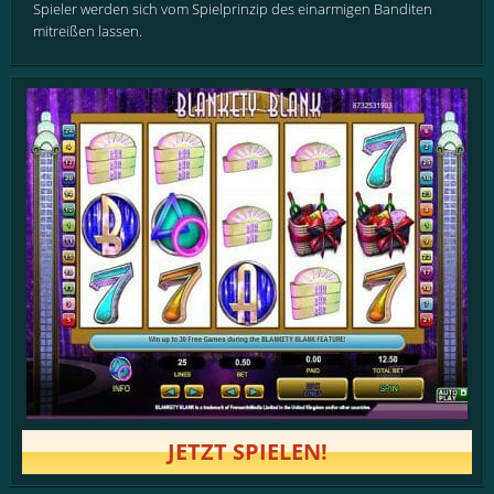
Spieler werden sich vom Spielprinzip des einarmigen Banditen
mitreißen lassen.
JETZT SPIELEN!