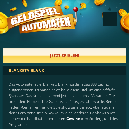
JETZT SPIELEN!
BLANKETY BLANK
Das Automatenspiel
Blankety Blank
wurde in das 888 Casino
aufgenommen. Es handelt sich bei diesem Titel um eine
britische
Spielshow
. Das Konzept stammt jedoch aus den USA, wo der Titel
unter dem Namen „The Game Match“ ausgestrahlt wurde. Bereits
in den 70er Jahren war die Spielshow sehr beliebt. Aber auch in
den 90ern hatte sie ein Revival. Wie bei anderen TV-Shows auch
stehen die Kandidaten und deren
Gewinne
im Vordergrund des
Programms.