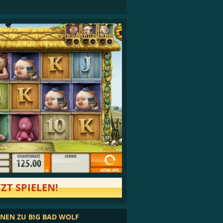
TZT SPIELEN!
NEN ZU BIG BAD WOLF