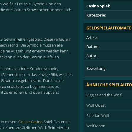
en Wolf als Freispiel-Symbol und den
Casino Spiel:
die drei kleinen Schweinchen können sich
Kategorie:
GELDSPIELAUTOMATE
Artikel:
25 Gewinnreihen
gespielt. Diese verlaufen
s nach rechts. Die Symbole müssen alle
Datum:
it eine Auszahlung erreicht werden kann.
Autor:
her kann auch der Gewinn ausfallen.
Bewertung:
 Ausnahme anderer Sondersymbole,
 Bienenstock um das einzige Bild, welches
 Gewinn ausgeben kann. Durch seine
ÄHNLICHE SPIELAUT
en zu erweitern, zu beginnen und zu
it zu erhöhen und überhaupt erst
Piggies and the Wolf
Wolf Quest
Siberian Wolf
 in diesem
Online-Casino
Spiel. Das erste
Wolf Moon
u einem zusätzlichen Wild. Beim vierten