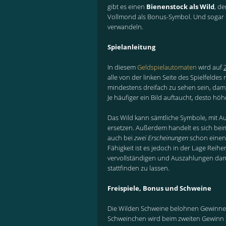
gibt es einen
Bienenstock als Wild
, d
Vollmond als Bonus-Symbol. Und sogar 
verwandeln.
Spielanleitung
In diesem
Geldspielautomaten
wird auf
alle von der linken Seite des Spielfelde
mindestens dreifach zu sehen sein, dam
Je häufiger ein Bild auftaucht, desto hö
Das Wild kann sämtliche Symbole, mit
ersetzen. Außerdem handelt es sich beim
auch bei
zwei Erscheinungen
schon einen
Fähigkeit ist es jedoch in der Lage Reih
vervollständigen und Auszahlungen dam
stattfinden zu lassen.
Freispiele, Bonus und Schweine
Die Wilden Schweine belohnen Gewinne
Schweinchen wird beim zweiten Gewinn z