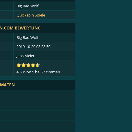
Big Bad Wolf
Quickspin Spiele
N.COM
BEWERTUNG
Big Bad Wolf
2019-10-20 08:28:50
Jens Meier
4.50
von
5
bei 2 Stimmen
OMATEN