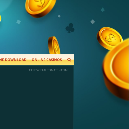
SUCHE:
NE DOWNLOAD
ONLINE CASINOS
GELDSPIELAUTOMATEN.COM