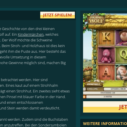
JETZT SPIELEN!
e Geschichte von den drei kleinen
f auf. Ein
Kindermärchen
, welches
tet. Der Wolf möchte die Schweine
 Beim Stroh- und Holzhaus ist dies kein
eht ihm die Puste aus. Hier besteht das
bevolle Umsetzung in diesem
 hohe Gewinne möglich sind, machen Big
 betrachtet werden. Hier sind
n. Eines kaut auf einem Strohhalm
gt einen Strohhut. Ein zweites sieht etwas
nen Pinsel mit blauer Farbe in der Hand.
e und einen entschlossenen
JE
 und Stein werden damit verdeutlicht.
kannt werden. Zudem sind die Buchstaben
WEITERE INFORMATIO
zen anzutreffen. Bei den Sondersymbolen