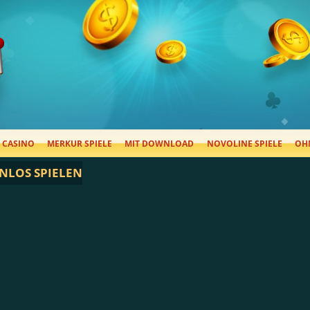
E CASINO
MERKUR SPIELE
MIT DOWNLOAD
NOVOLINE SPIELE
OH
NLOS SPIELEN
SUCHE: