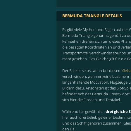
BERMUDA TRIANGLE DETAILS
Es gibt viele Mythen und Sagen auf der 
Bermuda Triangle genannt, gehört zu de
Fernsehen drehen sich um dieses Phänom
die besagten Koordinaten an und verlier
Transportmittel verschwindet spurlos un
mehr gesehen. Das Gleiche gilt für die 
Der Spieler selbst wenn bei diesem
Gels
verschwinden, wenn er keine Lust mehr h
langanhaltende Motivation. Flugzeuge u
Bildern dazu. Ansonsten ist das Slot-Spie
befindet sich das Bermuda Dreieck dort
sich hier die Flossen und Tentakel.
Während für gewöhnlich
drei gleiche
hier auch drei beliebige einer bestimmt
und das Schiff gehören zusammen. Gleic
den Hai.