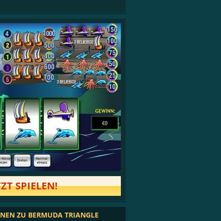
TZT SPIELEN!
ONEN ZU BERMUDA TRIANGLE