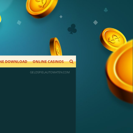
SUCHE:
NE DOWNLOAD
ONLINE CASINOS
GELDSPIELAUTOMATEN.COM