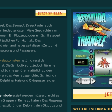
JETZT SPIELEN!
Welt. Das
Bermuda Dreieck
oder auch
n bedeutendsten. Viele Geschichten im
en. Ein Flugzeug oder ein Schiff steuert
t jeglichen Funkkontakt. Das
d niemand hat es seit diesem Zeitpunkt
Besatzung und Passagiere.
pielautomaten
natürlich erst dann
at. Die Symbolik sorgt jedoch für eine
nd Schiffe gehören natürlich zu den
l an das Meer ausgerichtet. Schließlich
.
Delphine, Haie und Oktopusse
reichen
JE
 Symbole
erzielt werden müssen, reicht es
en Gruppe in Reihe zu haben. Das Flugzeug
hes gilt für den Delphin, den Oktopus und
WEITERE INFORMATI