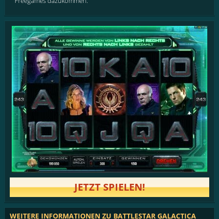
Freegames dazukommen.
JETZT SPIELEN!
WEITERE INFORMATIONEN ZU BATTLESTAR GALACTICA