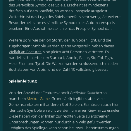
das wertvollste Symbol des Spiels. Erscheint es mindestens
dreifach auf dem Spielfeld, so werden Freispiele ausgelöst.
Weiterhin ist das Logo des Spiels ebenfalls sehr wertig. Als weitere
Besonderheit kann es sämtliche Symbole des Automatenspiels
ersetzen. Eine Ausnahme stellt hier das Freispiel-Symbol dar.
Weitere Boni, wie der Ion Storm, der Run oder Fight, und die
zugehörigen Symbole werden später vorgestellt. Neben dieser
Vielfalt an Features
, sind gleich acht Personen vertreten. Es
handelt sich hierbei um Starbuck, Apollo, Baltar, Six, Col. Tigh,
Helo, Ellen und Tyrol. Die Walzen werden schlussendlich mit den
Buchstaben von A bis J und der Zahl 10 vollständig besetzt.
Spielanleitung
Von der Anzahl der Features ähnelt
Battlestar Galactica
so
manchem
Merkur Game
. Grundsätzlich gibt es aber viele
Gemeinsamkeiten mit anderen Slot-Spielen. Es müssen auch hier
identische Symbole erreicht werden, um einen Gewinn zu erzielen.
Diese haben von der linken zur rechten Seite zu erscheinen.
Unterbrechungen können nur durch ein Wild gefüllt werden.
Lediglich das Spiellogo kann schon bei zwei Übereinstimmungen