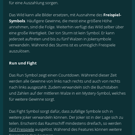
für eine Auszahlung sorgen.
Das Wild kann alle Bilder ersetzen, mit Ausnahme des
Freispiel-
Symbols
. Häufigere Gewinne, die meist eine größere Höhe
annehmen, sind die Folge. Weiterhin verfügt das Wild selber über
eine große Wertigkeit. Der Ion Sturm ist kein Symbol. Er kann
jederzeit auftreten und bis zu fünf Walzen in Jokersymbole
verwandeln. Während des Sturms ist es unmöglich Freispiele
auszulösen.
Run und Fight
Das Run Symbol zeigt einen Countdown. Während dieser Zeit
werden alle Gewinne von links nach rechts und auch von rechts
nach links ausgezahlt. Zudem verwandeln sich die Buchstaben
und Zahlen auf der mittleren Walze in ein Mystery-Symbol, welches
für weitere Gewinne sorgt.
Das Fight Symbol sorgt dafür, dass zufällige Symbole sich in
weitere Joker verwandeln können. Der Joker ist in der Lage sich zu
teilen. Erscheint das Raumschiff mindestens dreifach, so werden
fünf Freispiele
ausgelöst. Während des Features können weitere