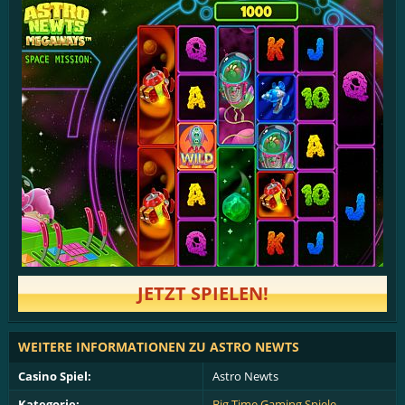
JETZT SPIELEN!
WEITERE INFORMATIONEN ZU ASTRO NEWTS
Casino Spiel:
Astro Newts
Kategorie:
Big Time Gaming Spiele