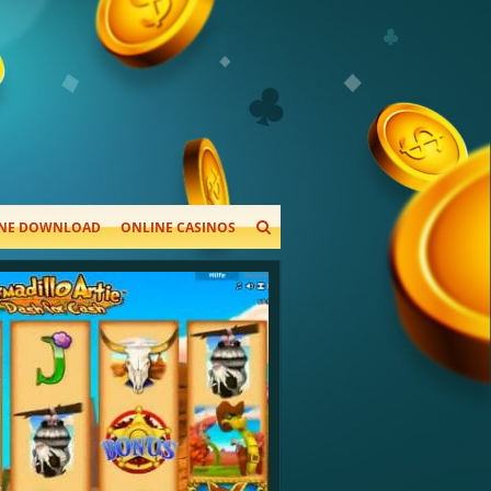
SUCHE:
NE DOWNLOAD
ONLINE CASINOS