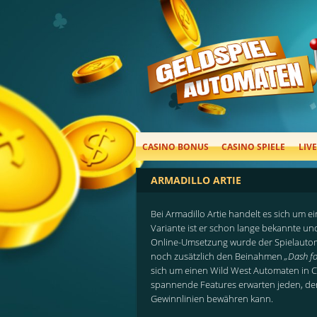
CASINO BONUS
CASINO SPIELE
LIV
ARMADILLO ARTIE
Bei Armadillo Artie handelt es sich um ei
Variante ist er schon lange bekannte und
Online-Umsetzung wurde der Spielautoma
noch zusätzlich den Beinahmen
„Dash fo
sich um einen Wild West Automaten in 
spannende Features erwarten jeden, der
Gewinnlinien bewähren kann.