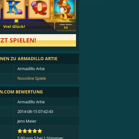
TZT SPIELEN!
NEN ZU ARMADILLO ARTIE
Armadillo Artie
Novoline Spiele
N.COM
BEWERTUNG
Armadillo Artie
2014-08-15 07:42:43
Jens Meier
5.00
von
5
bei 1 Stimmen