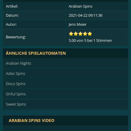
Artikel:
Arabian Spins
Datum:
2021-04-22 09:11:36
Autor:
Jens Meier
Bewertung:
5.00
von
5
bei 1 Stimmen
ÄHNLICHE SPIELAUTOMATEN
Arabian Nights
Aztec Spins
Disco Spins
Sinful Spins
Sweet Spins
ARABIAN SPINS VIDEO