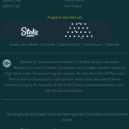
Book of Ra
PartyCasino
Jokers Cap
Leo Vegas
Angebot des Monats
Autor:
Jens Meier
|
Kontakt
|
Datenschutz
|
Impressum
|
Sitemap
Die Angebote auf dieser Seite werden reguliert, lizenziert und kontrolliert
durch: