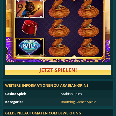
JETZT SPIELEN!
WEITERE INFORMATIONEN ZU ARABIAN-SPINS
Casino Spiel:
Arabian Spins
Kategorie:
Booming Games Spiele
GELDSPIELAUTOMATEN.COM
BEWERTUNG