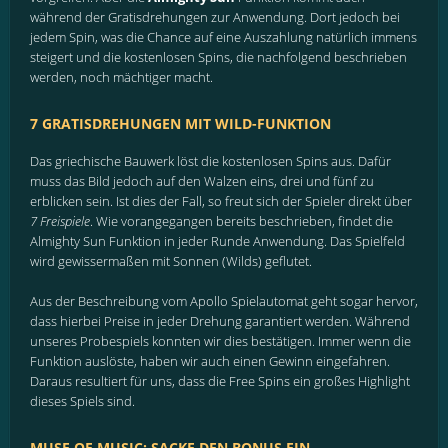
während der Gratisdrehungen zur Anwendung. Dort jedoch bei
jedem Spin, was die Chance auf eine Auszahlung natürlich immens
steigert und die kostenlosen Spins, die nachfolgend beschrieben
werden, noch mächtiger macht.
7 GRATISDREHUNGEN MIT WILD-FUNKTION
Das griechische Bauwerk löst die kostenlosen Spins aus. Dafür
muss das Bild jedoch auf den Walzen eins, drei und fünf zu
erblicken sein. Ist dies der Fall, so freut sich der Spieler direkt über
7 Freispiele
. Wie vorangegangen bereits beschrieben, findet die
Almighty Sun Funktion in jeder Runde Anwendung. Das Spielfeld
wird gewissermaßen mit Sonnen (Wilds) geflutet.
Aus der Beschreibung vom Apollo Spielautomat geht sogar hervor,
dass hierbei Preise in jeder Drehung garantiert werden. Während
unseres Probespiels konnten wir dies bestätigen. Immer wenn die
Funktion auslöste, haben wir auch einen Gewinn eingefahren.
Daraus resultiert für uns, dass die Free Spins ein großes Highlight
dieses Spiels sind.
MUSE OF MUSIC: SACKE DEN BONUS EIN