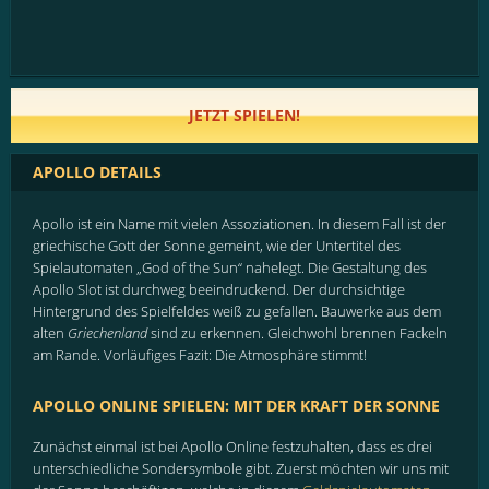
JETZT SPIELEN!
APOLLO DETAILS
Apollo ist ein Name mit vielen Assoziationen. In diesem Fall ist der
griechische Gott der Sonne gemeint, wie der Untertitel des
Spielautomaten „God of the Sun“ nahelegt. Die Gestaltung des
Apollo Slot ist durchweg beeindruckend. Der durchsichtige
Hintergrund des Spielfeldes weiß zu gefallen. Bauwerke aus dem
alten
Griechenland
sind zu erkennen. Gleichwohl brennen Fackeln
am Rande. Vorläufiges Fazit: Die Atmosphäre stimmt!
APOLLO ONLINE SPIELEN: MIT DER KRAFT DER SONNE
Zunächst einmal ist bei Apollo Online festzuhalten, dass es drei
unterschiedliche Sondersymbole gibt. Zuerst möchten wir uns mit