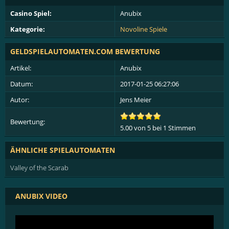
Casino Spiel:
Anubix
Kategorie:
Novoline Spiele
GELDSPIELAUTOMATEN.COM
BEWERTUNG
Artikel:
Anubix
Datum:
2017-01-25 06:27:06
Autor:
Jens Meier
Bewertung:
5.00
von
5
bei 1 Stimmen
ÄHNLICHE SPIELAUTOMATEN
Valley of the Scarab
ANUBIX VIDEO