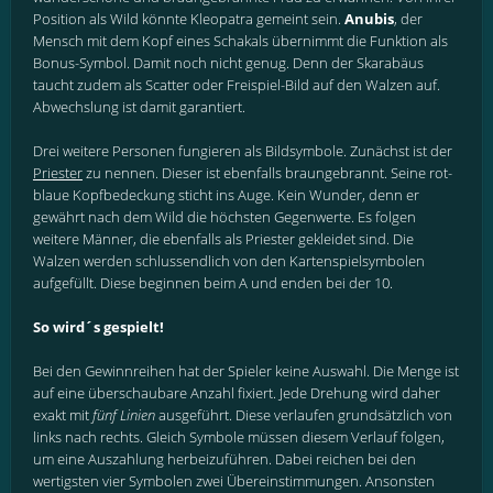
Position als Wild könnte Kleopatra gemeint sein.
Anubis
, der
Mensch mit dem Kopf eines Schakals übernimmt die Funktion als
Bonus-Symbol. Damit noch nicht genug. Denn der Skarabäus
taucht zudem als Scatter oder Freispiel-Bild auf den Walzen auf.
Abwechslung ist damit garantiert.
Drei weitere Personen fungieren als Bildsymbole. Zunächst ist der
Priester
zu nennen. Dieser ist ebenfalls braungebrannt. Seine rot-
blaue Kopfbedeckung sticht ins Auge. Kein Wunder, denn er
gewährt nach dem Wild die höchsten Gegenwerte. Es folgen
weitere Männer, die ebenfalls als Priester gekleidet sind. Die
Walzen werden schlussendlich von den Kartenspielsymbolen
aufgefüllt. Diese beginnen beim A und enden bei der 10.
So wird´s gespielt!
Bei den Gewinnreihen hat der Spieler keine Auswahl. Die Menge ist
auf eine überschaubare Anzahl fixiert. Jede Drehung wird daher
exakt mit
fünf Linien
ausgeführt. Diese verlaufen grundsätzlich von
links nach rechts. Gleich Symbole müssen diesem Verlauf folgen,
um eine Auszahlung herbeizuführen. Dabei reichen bei den
wertigsten vier Symbolen zwei Übereinstimmungen. Ansonsten