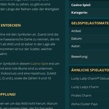
itten Rolle zu sehen, so gibt es eine
Casino Spiel:
 der Länge der Reihen oder der Wertigkeit
Kategorie:
GELDSPIELAUTOMATE
 ENTDECKEN
Artikel:
line mit den Symbolen an. Zuerst sind die
Datum:
 eine hawaiianische Dame zu nennen, die mit
t als Wild und ist daher in der Lage alle
Autor:
enommen ist nur der Scatter, welcher
ährt.
Bewertung:
er Symbolik in diesem
Casino-Spiel
erst am
und eine rote Blume sind zu erkennen.
ÄHNLICHE SPIELAUT
ie Kokosnuss und eine Haselnuss. Zuletzt
 Q und J, sowie die Zahlen 9 und 10
Lucky Lady Charm™ Delux
Lucky Ladys Charm
OPPLUNG!
Pirates Charm
men wir um das Wild nicht herum. Warum
Aloha Cluster Pays
ch um unseren Joker, der für fast jedes