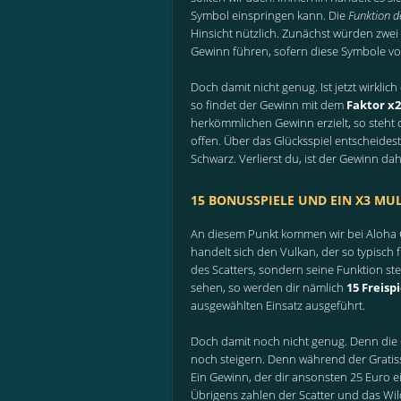
Symbol einspringen kann. Die
Funktion d
Hinsicht nützlich. Zunächst würden zwei
Gewinn führen, sofern diese Symbole von
Doch damit nicht genug. Ist jetzt wirklich
so findet der Gewinn mit dem
Faktor x2
herkömmlichen Gewinn erzielt, so steht 
offen. Über das Glücksspiel entscheidest
Schwarz. Verlierst du, ist der Gewinn da
15 BONUSSPIELE UND EIN X3 MU
An diesem Punkt kommen wir bei Aloha
handelt sich den Vulkan, der so typisch f
des Scatters, sondern seine Funktion steh
sehen, so werden dir nämlich
15 Freisp
ausgewählten Einsatz ausgeführt.
Doch damit noch nicht genug. Denn die 
noch steigern. Denn während der Gratiss
Ein Gewinn, der dir ansonsten 25 Euro ein
Übrigens zahlen der Scatter und das Wild