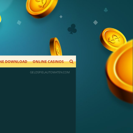
SUCHE:
NE DOWNLOAD
ONLINE CASINOS
GELDSPIELAUTOMATEN.COM