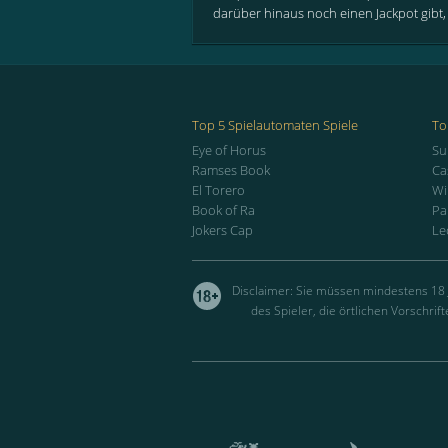
darüber hinaus noch einen Jackpot gibt, i
Top 5 Spielautomaten Spiele
To
Eye of Horus
Su
Ramses Book
Ca
El Torero
Wi
Book of Ra
Pa
Jokers Cap
Le