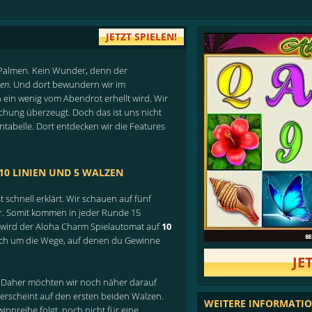
JETZT SPIELEN!
 Palmen. Kein Wunder, denn der
hen
. Und dort bewundern wir im
ein wenig vom Abendrot erhellt wird. Wir
hung überzeugt. Doch das ist uns nicht
tabelle. Dort entdecken wir die Features
10 LINIEN UND 5 WALZEN
st schnell erklärt. Wir schauen auf fünf
er. Somit kommen in jeder Runde 15
 wird der Aloha Charm Spielautomat auf
10
ich um die Wege, auf denen du Gewinne
JE
g. Daher möchten wir noch näher darauf
scheint auf den ersten beiden Walzen.
WEITERE INFORMATI
innreihe folgt, noch nicht für eine