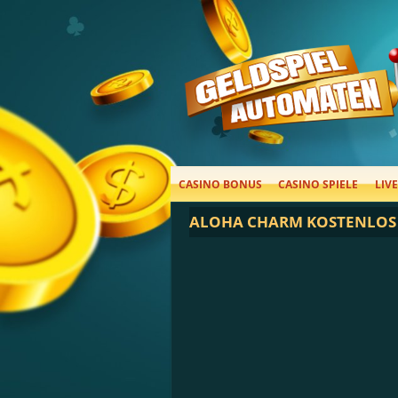
CASINO BONUS
CASINO SPIELE
LIV
ALOHA CHARM KOSTENLOS 