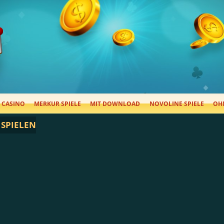
E CASINO
MERKUR SPIELE
MIT DOWNLOAD
NOVOLINE SPIELE
OH
SPIELEN
SUCHE: