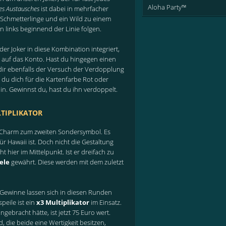
Aloha Party™
es Austausches
ist dabei in mehrfacher
 Schmetterlinge und ein Wild zu einem
 links beginnend der Linie folgen.
 der Joker in diese Kombination integriert,
auf das Konto. Hast du hingegen einen
dir ebenfalls der Versuch der Verdopplung
 du dich für die Kartenfarbe Rot oder
hin. Gewinnst du, hast du ihn verdoppelt.
LTIPLIKATOR
 Charm zum zweiten Sondersymbol. Es
ür Hawaii ist. Doch nicht die Gestaltung
t hier im Mittelpunkt. Ist er dreifach zu
iele
gewährt. Diese werden mit dem zuletzt
Gewinne lassen sich in diesen Runden
peile ist ein
x3 Multiplikator
im Einsatz.
gebracht hätte, ist jetzt 75 Euro wert.
, die beide eine Wertigkeit besitzen,