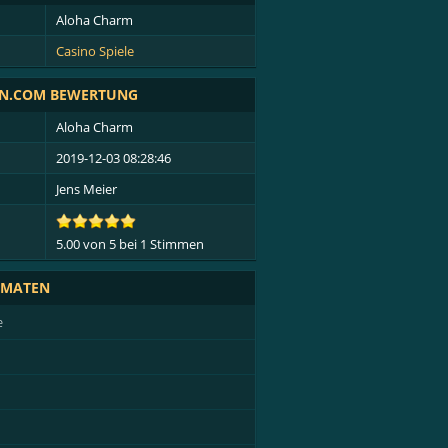
Aloha Charm
Casino Spiele
N.COM
BEWERTUNG
Aloha Charm
2019-12-03 08:28:46
Jens Meier
5.00
von
5
bei 1 Stimmen
OMATEN
e