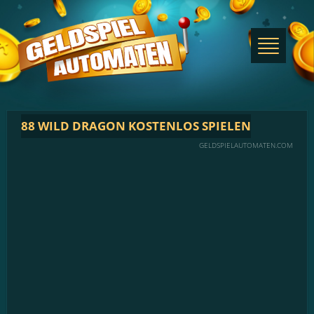
88 WILD DRAGON KOSTENLOS SPIELEN
GELDSPIELAUTOMATEN.COM