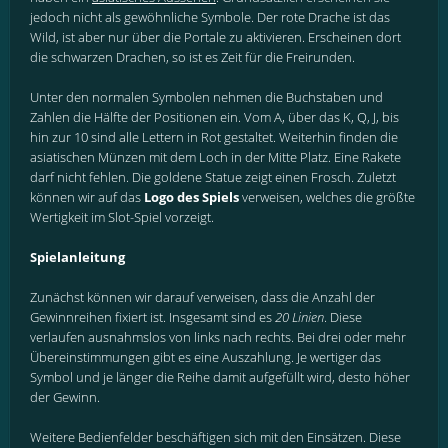
jedoch nicht als gewöhnliche Symbole. Der rote Drache ist das
Wild, ist aber nur über die Portale zu aktivieren. Erscheinen dort
die schwarzen Drachen, so ist es Zeit für die Freirunden.
Unter den normalen Symbolen nehmen die Buchstaben und
Zahlen die Hälfte der Positionen ein. Vom A, über das K, Q, J, bis
hin zur 10 sind alle Lettern in Rot gestaltet. Weiterhin finden die
asiatischen Münzen mit dem Loch in der Mitte Platz. Eine Rakete
darf nicht fehlen. Die goldene Statue zeigt einen Frosch. Zuletzt
können wir auf das
Logo des Spiels
verweisen, welches die größte
Wertigkeit im Slot-Spiel vorzeigt.
Spielanleitung
Zunächst können wir darauf verweisen, dass die Anzahl der
Gewinnreihen fixiert ist. Insgesamt sind es
20 Linien
. Diese
verlaufen ausnahmslos von links nach rechts. Bei drei oder mehr
Übereinstimmungen gibt es eine Auszahlung. Je wertiger das
Symbol und je länger die Reihe damit aufgefüllt wird, desto höher
der Gewinn.
Weitere Bedienfelder beschäftigen sich mit den Einsätzen. Diese