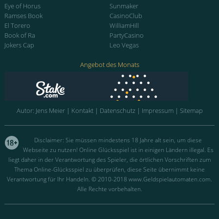
Eye of Horus
Sunmaker
Ramses Book
CasinoClub
El Torero
WilliamHill
Book of Ra
PartyCasino
Jokers Cap
Leo Vegas
Angebot des Monats
Autor:
Jens Meier
|
Kontakt
|
Datenschutz
|
Impressum
|
Sitemap