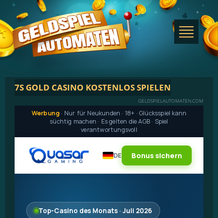
7S GOLD CASINO KOSTENLOS SPIELEN
GELDSPIELAUTOMATEN.COM