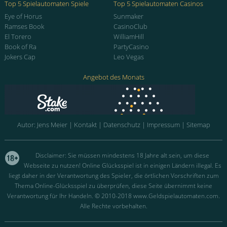
Top 5 Spielautomaten Spiele
Top 5 Spielautomaten Casinos
Eye of Horus
Sunmaker
Ramses Book
CasinoClub
El Torero
WilliamHill
Book of Ra
PartyCasino
Jokers Cap
Leo Vegas
Angebot des Monats
Autor:
Jens Meier
|
Kontakt
|
Datenschutz
|
Impressum
|
Sitemap