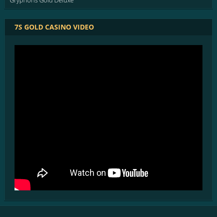
Gryphons Gold Deluxe
7S GOLD CASINO VIDEO