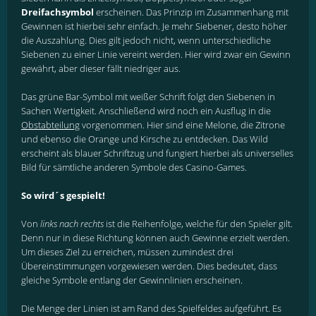
Dreifachsymbol
erscheinen. Das Prinzip im Zusammenhang mit
Gewinnen ist hierbei sehr einfach. Je mehr Siebener, desto höher
die Auszahlung. Dies gilt jedoch nicht, wenn unterschiedliche
Siebenen zu einer Linie vereint werden. Hier wird zwar ein Gewinn
gewährt, aber dieser fällt niedriger aus.
Das grüne Bar-Symbol mit weißer Schrift folgt den Siebenen in
Sachen Wertigkeit. Anschließend wird noch ein Ausflug in die
Obstabteilung
vorgenommen. Hier sind eine Melone, die Zitrone
und ebenso die Orange und Kirsche zu entdecken. Das Wild
erscheint als blauer Schriftzug und fungiert hierbei als universelles
Bild für sämtliche anderen Symbole des Casino-Games.
So wird´s gespielt!
Von
links nach rechts
ist die Reihenfolge, welche für den Spieler gilt.
Denn nur in diese Richtung können auch Gewinne erzielt werden.
Um dieses Ziel zu erreichen, müssen zumindest drei
Übereinstimmungen vorgewiesen werden. Dies bedeutet, dass
gleiche Symbole entlang der Gewinnlinien erscheinen.
Die Menge der Linien ist am Rand des Spielfeldes aufgeführt. Es