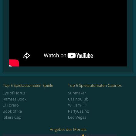
Top 5 Spielautomaten Spiele
Top 5 Spielautomaten Casinos
Eye of Horus
Sunmaker
Ramses Book
CasinoClub
El Torero
WilliamHill
Book of Ra
PartyCasino
Jokers Cap
Leo Vegas
Angebot des Monats