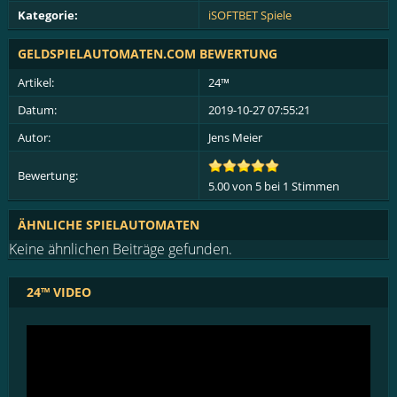
Kategorie:
iSOFTBET Spiele
GELDSPIELAUTOMATEN.COM
BEWERTUNG
Artikel:
24™
Datum:
2019-10-27 07:55:21
Autor:
Jens Meier
Bewertung:
5.00
von
5
bei 1 Stimmen
ÄHNLICHE SPIELAUTOMATEN
Keine ähnlichen Beiträge gefunden.
24™ VIDEO