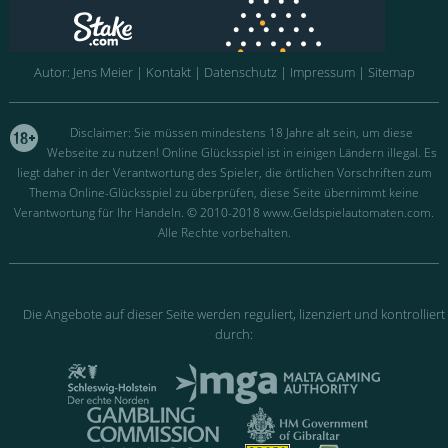
Autor:
Jens Meier
|
Kontakt
|
Datenschutz
|
Impressum
|
Sitemap
Die Angebote auf dieser Seite werden reguliert, lizenziert und kontrolliert
durch: