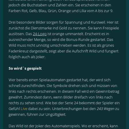
jedoch die Buchstaben und Zahlen ein. Sie erscheinen in den
Farben Rot, Gelb, Blau, Grün, Orange und Lilia vom A bis zur 9.
Drei besondere Bilder sorgen für Spannung und Kurzweil. Hier ist
zunächst die Dienstmarke ind Gold zu nennen. Sie kann Freispiele
auslösen. Das
24-Logo
ist orange ummantelt. Erscheint es in
ausreichender Menge, so wird die Bonus-Runde gestartet. Das
Wild muss nicht unnötig umschrieben werden. Es ist als grünes
Fadenkreuz dargestellt, zeigt aber die Aufschrift Wild und fungiert
folglich auch als Joker.
So wird´s gespielt
Wer bereits einen Spielautomaten gestartet hat, der wird sich
schnell zurechtfinden. Die Symbole drehen sich und müssen von
links nach rechts erscheinen. In diesem Fall wird ein Gewinnbetrag
gewährt. Zumindest dann, wenn Bilder dreifach von links nach
rechts zu sehen sind. Wie bei der Serie 24 bekommt der Spieler ein
Gefühl
Live
dabei zu sein. Unterbrechungen bei den
243 Wegen
zu
gewinnen, führen zur Ungültigkeit.
Das Wild ist der Joker des Automatenspiels. Wo er erscheint, kann